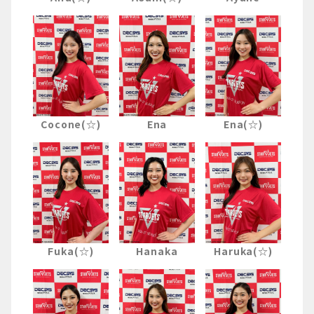
Cocone(☆)
Ena
Ena(☆)
Fuka(☆)
Hanaka
Haruka(☆)