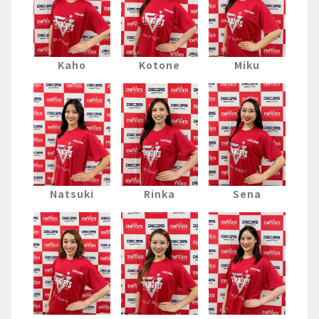
Kaho
Kotone
Miku
Natsuki
Rinka
Sena