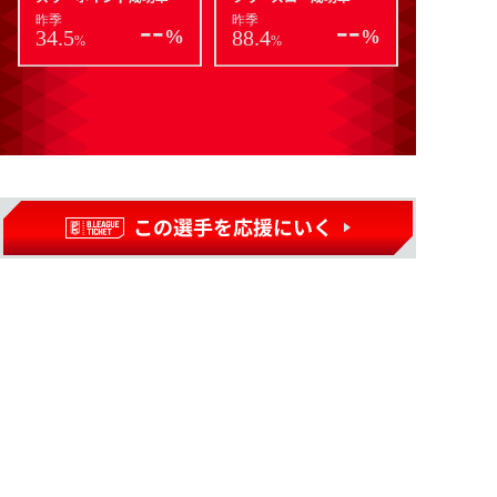
--
--
昨季
昨季
34.5
%
88.4
%
%
%
goods
グッズ