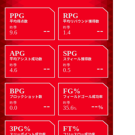
PPG
RPG
平均得点数
平均リバウンド獲得数
--
--
昨季
昨季
9.6
1.4
APG
SPG
平均アシスト成功数
スティール獲得数
--
--
昨季
昨季
4.6
0.5
BPG
FG%
ブロックショット数
フィールドゴール成功率
--
--
昨季
昨季
0.0
35.6
%
%
3PG%
FT%
スリーポイント成功率
フリースロー成功率