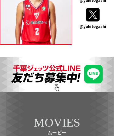
@yukitogashi
@yukitogashi
MOVIES
ムービー