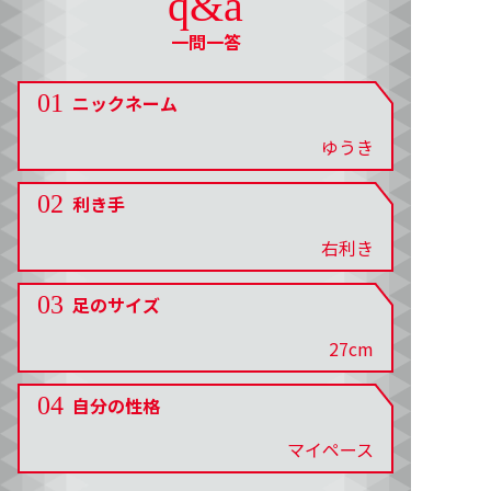
q&a
一問一答
01
ニックネーム
ゆうき
02
利き手
右利き
03
足のサイズ
27cm
04
自分の性格
マイペース