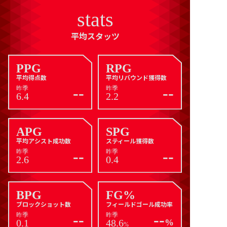
stats
平均スタッツ
PPG
RPG
平均得点数
平均リバウンド獲得数
--
--
昨季
昨季
6.4
2.2
APG
SPG
平均アシスト成功数
スティール獲得数
--
--
昨季
昨季
2.6
0.4
BPG
FG%
ブロックショット数
フィールドゴール成功率
--
--
昨季
昨季
0.1
48.6
%
%