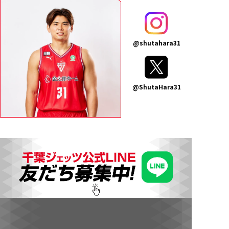
@shutahara31
@ShutaHara31