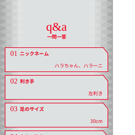
q&a
一問一答
01
ニックネーム
ハラちゃん、ハラーニ
02
利き手
左利き
03
足のサイズ
30cm