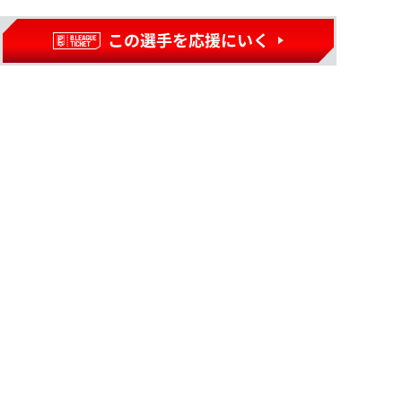
選手ナンバーTシャツ
価格
¥2,860(税込)
01
02