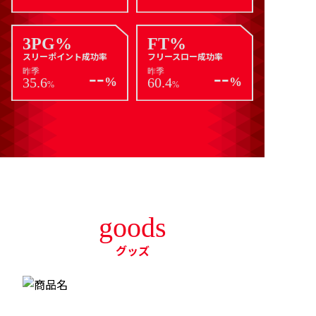
3PG%
FT%
スリーポイント成功率
フリースロー成功率
--
--
昨季
昨季
35.6
%
60.4
%
%
%
goods
グッズ