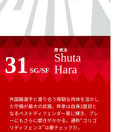
原 修太
Shuta
31
Hara
SG/SF
外国籍選手と渡り合う強靭な肉体を活かし
た守備が最大の武器。昨季は自身2度目と
なるベストディフェンダー賞に輝き、プレ
ーにもさらに磨きがかかる。通称“ゴリゴ
リディフェンス”は要チェックだ。