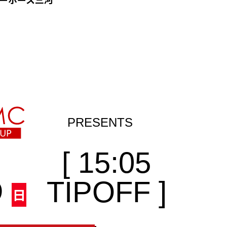
[ 15:05
5
TIPOFF ]
日