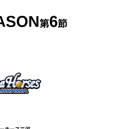
EASON
6
第
節
ーホース三河