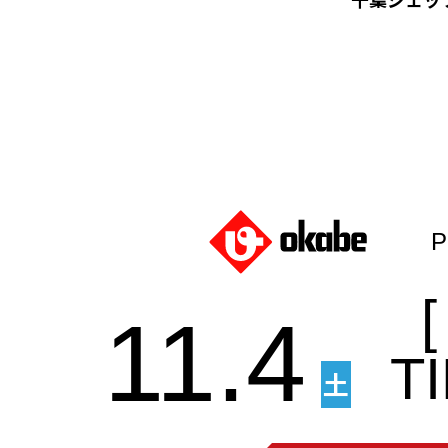
[
11.4
T
土