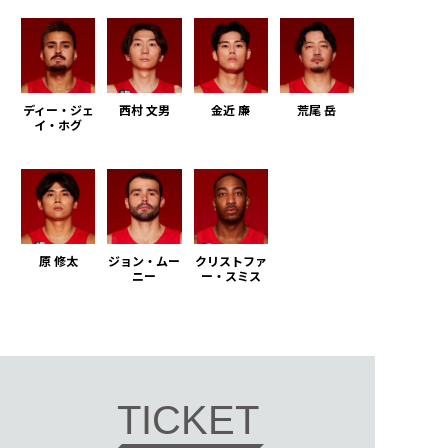
ディー・ジェ
西村 文男
金近 廉
荒尾 岳
イ・ホグ
原 修太
ジョン・ムー
クリストファ
ニー
ー・スミス
TICKET