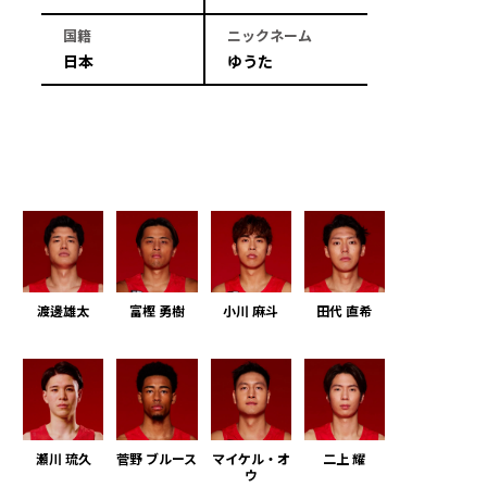
国籍
ニックネーム
日本
ゆうた
渡邊雄太
富樫 勇樹
小川 麻斗
田代 直希
瀬川 琉久
菅野 ブルース
マイケル・オ
二上 耀
ウ