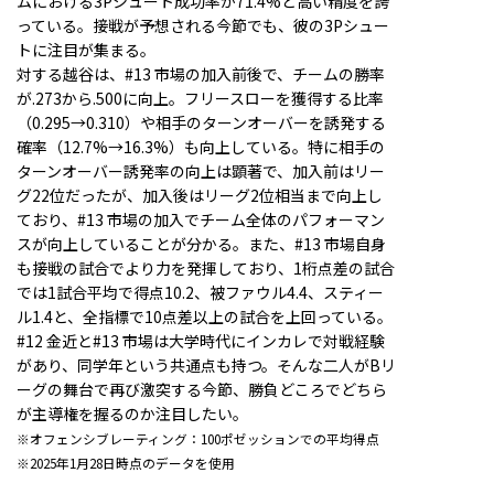
ムにおける3Pシュート成功率が71.4%と高い精度を誇
っている。接戦が予想される今節でも、彼の3Pシュー
トに注目が集まる。
対する越谷は、#13 市場の加入前後で、チームの勝率
が.273から.500に向上。フリースローを獲得する比率
（0.295→0.310）や相手のターンオーバーを誘発する
確率（12.7%→16.3%）も向上している。特に相手の
ターンオーバー誘発率の向上は顕著で、加入前はリー
グ22位だったが、加入後はリーグ2位相当まで向上し
ており、#13 市場の加入でチーム全体のパフォーマン
スが向上していることが分かる。また、#13 市場自身
も接戦の試合でより力を発揮しており、1桁点差の試合
では1試合平均で得点10.2、被ファウル4.4、スティー
ル1.4と、全指標で10点差以上の試合を上回っている。
#12 金近と#13 市場は大学時代にインカレで対戦経験
があり、同学年という共通点も持つ。そんな二人がBリ
ーグの舞台で再び激突する今節、勝負どころでどちら
が主導権を握るのか注目したい。
※オフェンシブレーティング：100ポゼッションでの平均得点
※2025年1月28日時点のデータを使用