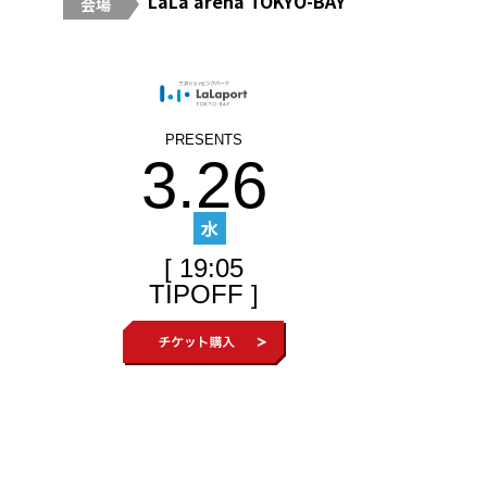
LaLa arena TOKYO-BAY
会場
3.26
水
[ 19:05
TIPOFF ]