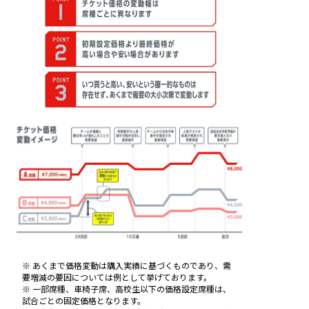
10
12
13
14
15
16
11
1
2
3
4
5
6
7
8
9
★
席種ガイド
プレミアムシート
ファーストクラス
ゴールピット
ジャンボシート
1F SS
1F S
1F A
1F B
1F B(見切れ)
2F センター
2F サイドA
2F サイドB
2F エンド
2F プレーンA
2F プレーンB
2F 車椅子
試合の楽しみ方は千差万別！
自分好みの席種を見つけよう！
ハイグレードのシートで迫力ある攻防を間
ハイグレードのシートで迫力ある攻防を間
コートエンドから選手のスピードを体感！
コート全体が見渡しやすいセンターの座
センター寄りのコート全体が見渡しやすい
両チームのベンチ裏・向かいに位置するコ
コートの四隅に位置するサイドの座席！
フリースロー時の選手の集中した表情や、豪
試合を観るなら、画面を通じてより会場で
試合はもちろん、演出も見やすい2階センタ
試合はもちろん、演出も見やすいセンター
2階の四隅に位置するサイドの座席！
ゴール裏からコート全体が見渡せる座席！
サイド側からコート全体を俯瞰的に見渡
ゴール裏からコート全体を俯瞰的に見渡
車椅子利用者専用エリアのため安心してご
近で観戦！
近で観戦！
席！
サイドの座席！
ート全体が見渡しやすいサイドの座席！
快なダンクの迫力を間近で体験！
一体感を感じたいという方におすすめ！
ーの座席！
寄りの2階サイドの座席！
せ、お手洗いやお買い物にも行きやすい座
せ、お手洗いやお買い物にも行きやすい座
観戦いただけます！
※コートサイドLEDの設置はございません。
チームロゴ入りオリジナルシート対応
席！
席！
※座席の前にコートサイドLEDの設置はございませ
※コートサイドLEDの設置はございません。
※コートサイドLEDの設置はございません。
※コートサイドLEDの設置はございません。
※コートサイドLEDの設置はございません。
※座席位置によってコートが見えづらい場合があり
※介助者の方も１名様までご同伴いただけます
ん。選手やボールが飛び込んでくる可能性がござい
ます。
チームロゴ入りオリジナルシート対応
ます。お客さまの安全を守るため、未就学児のご観
※ あくまで価格変動は購入実績に基づくものであり、需
要増減の要因については例として挙げております。
戦、およびお子様の膝上観戦は禁止といたします。
※ 一部席種、車椅子席、高校生以下の価格設定席種は、
※船橋アリーナではラウンジサービス、専用エント
試合ごとの固定価格となります。
ランスはございません。通常ゲートからご入場くだ