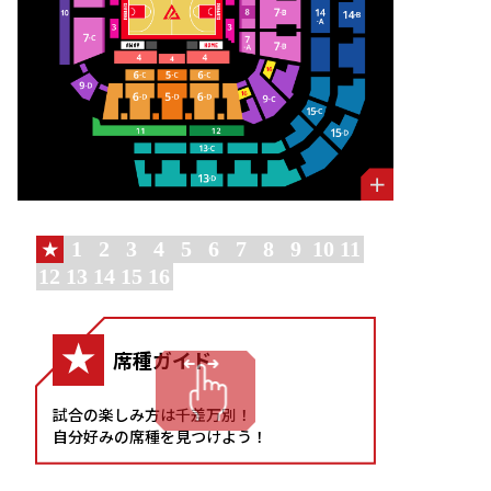
1
2
3
4
5
6
7
8
9
10
11
★
12
13
14
15
16
10
12
13
14
15
16
11
1
2
3
4
5
6
7
8
9
★
席種ガイド
プレミアムシート
ファーストクラス
ゴールピット
プレイヤーズシート
プレジャーセンターA~D
プレジャーサイドA~D
プレジャーエンドA~C
プレジャーエンド見切れ
プレジャーコーナーA~D
バラエティーエリア
クラブスイート
クラブラウンジシート
エコノミーサイドA~D
エコノミーエンドA,B
エコノミーコーナーA~D
車椅子席
試合の楽しみ方は千差万別！
自分好みの席種を見つけよう！
funabashi arena