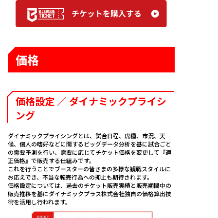
席からの見え方はこちらをチェック
席からの見え方はこちらをチェック
席からの見え方はこちらをチェック
席からの見え方はこちらをチェック
席からの見え方はこちらをチェック
席からの見え方はこちらをチェック
席からの見え方はこちらをチェック
席からの見え方はこちらをチェック
シートの種類はこちらをチェック
イメージはこちらをチェック
イメージはこちらをチェック
ハイグレードのシートで迫力ある攻防を間
ハイグレードのシートで迫力ある攻防を間
コートエンドから選手のスピードを体感！
選手ベンチのすぐ裏で、選手同士のコミュニ
車椅子利用者専用エリアのため安心してご
価格
近で観戦！
近で観戦！
ケーションを間近で体感！
観戦いただけます！
チームロゴ入りオリジナルシート対応
ホーム側1
ららぽーと
ホーム側中
ソファーシ
アウェー側
テーブルシ
※座席の前にコートサイドLED等の設置はございま
BOX1
A
A
A
A
A
A
A
B
B
B
B
B
BOX3
B
C
C
C
C
C
BOX8
B
C
D
D
D
D
D
チームロゴ入りオリジナルシート対応
チームロゴ入りオリジナルシート対応
CLUB LOUNGE
※介助者の方も１名までご同伴いただけます
せん。選手やボールが飛び込んでくる可能性がござ
列目
シート
央
ート
1列目
ート
います。お客さまの安全を守るため、
未就学児のご
価格設定 ／ ダイナミックプライシ
コート全体が見渡しやすいセンターの座
コート全体が見渡しやすいサイドの座席！
フリースロー時の選手の集中した表情や、豪
試合を観るなら画面を通じてより会場で一
コート全体が見渡しやすいコーナーの座
クッション性が高いフラットな空間で小さ
プライベートルームを備えたバルコニー
専用ラウンジとフリードリンク（アルコー
高いスタンドからアリーナを一望する爽快
高いスタンドからアリーナを一望する爽快
高いスタンドからアリーナを一望する爽快
観戦、およびお子さまの膝上観戦は禁止といたしま
席！
快なダンクの迫力を間近で体験！
体感を感じたいという方におすすめ！
席！
いお子さまがいても安心なシートや、お友達
席。友人同士やご家族で観戦いただけます。
ル込み）が付いたシートです。利用者限定の
感を体験♪
感を体験♪
感を体験♪
す。
ング
と喋りながらゆったりとくつろげるシー
ラウンジやお手洗いをご利用できますので、
チームロゴ入りオリジナルシート対応
※座席位置によってコートが見えづらい場合があり
ト！
混雑のストレスなくお過ごしいただけます。
チケット購入時、コンビニ決済は利用で
専用ラウンジご利用権利
ます
ダイナミックプライシングとは、試合日程、席種、市況、天
【最大利用人数】
きません。
候、個人の嗜好などに関するビッグデータ分析を基に試合ごと
ららぽーとシート：5名まで
サービス概要とご利用上の注意事
の需要予測を行い、需要に応じてチケット価格を変更して『適
サービス概要とご利用上の注意事
サービス概要とご利用上の注意事
ソファーシート：8名まで
正価格』で販売する仕組みです。
項
項
テーブルシート：5名まで
項
これを行うことでブースターの皆さまの多様な観戦スタイルに
お応えでき、不当な転売行為への抑止も期待されます。
ご利用人数に関わらず、上限人数分合計
価格設定については、過去のチケット販売実績と販売期間中の
のチケット金額をお支払いただきます。
販売推移を基にダイナミックプラス株式会社独自の価格算出技
チケット購入時、コンビニ決済は利用で
1
2
3
4
5
6
7
8
9
10
11
術を活用し行われます。
★
きません。
12
13
14
15
16