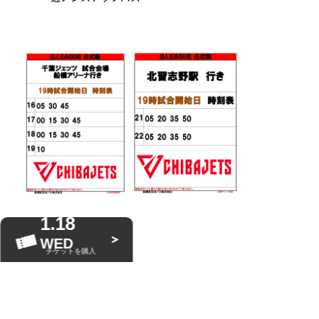
1.18
WED
STAR JETS