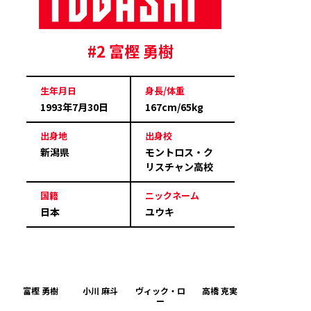
#2 富樫 勇樹
生年月日
身長/体重
1993年7月30日
167cm/65kg
出身地
出身校
新潟県
モントロス・ク
リスチャン高校
国籍
ニックネーム
日本
ユウキ
富樫 勇樹
小川 麻斗
ヴィック・ロ
高橋 克実
ー