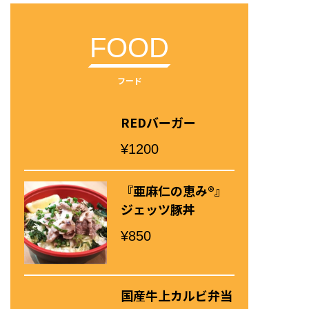
FOOD
フード
REDバーガー
¥1200
『亜麻仁の恵み®』
ジェッツ豚丼
¥850
国産牛上カルビ弁当