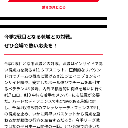
試合の見どころ
今季2戦目となる茨城との対戦。
ぜひ会場で熱い応炎を！
今季2戦目となる茨城との対戦。茨城はインサイドで高
い得点力を誇る #11 タプスコット、圧倒的なリバウン
ド力でチームの得点に繋げる #21 ジェイコブセンらイ
ンサイド陣や、安定したボール運びでチームを牽引す
るベテラン #8 多嶋、内外で積極的に得点を奪いに行く
#17 山口、#13 中村ら若手のメンバーにも注意が必要
だ。ハードなディフェンスでも定評のある茨城に対
し、千葉Jも持ち前のプレッシャーディフェンスで相手
の得点を止め、いかに素早いバスケットから得点を重
ねるかが勝敗の行方を左右するだろう。今季リーグ戦
では初の平日ホーム開催の一戦。ぜひ会場で応炎いた