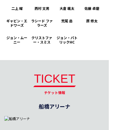
二上 耀
西村 文男
大倉 颯太
佐藤 卓磨
ギャビン・エ
ラシード ファ
荒尾 岳
原 修太
ドワーズ
ラーズ
ジョン・ムー
クリストファ
ジョン・パト
ニー
ー・スミス
リックHC
TICKET
チケット情報
船橋アリーナ