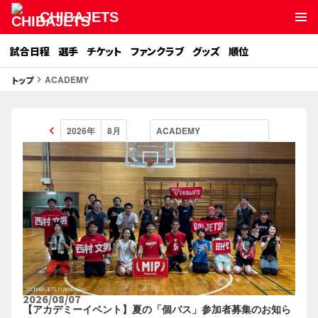
CHIBAJETS
試合日程
選手
チケット
ファンクラブ
グッズ
順位
ACADEMY
トップ
keyboard_arrow_right
keyboard_arrow_left
2026/08/07
【アカデミーイベント】夏の「個バス」参加者募集のお知ら