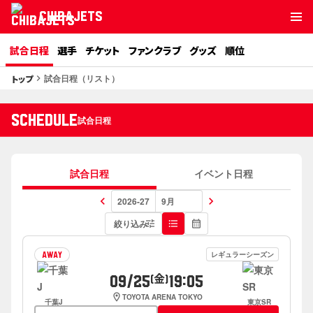
CHIBAJETS
試合日程
選手
チケット
ファンクラブ
グッズ
順位
試合日程（リスト）
トップ
keyboard_arrow_right
SCHEDULE
試合日程
試合日程
イベント日程
keyboard_arrow_left
keyboard_arrow_right
絞り込み
tune
format_list_bulleted
calendar_month
レギュラーシーズン
AWAY
09/25
19:05
(金)
location_on
TOYOTA ARENA TOKYO
千葉J
東京SR