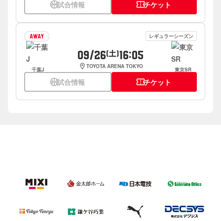
sports_basketball
試合情報
confirmation_number
チケット
レギュラーシーズン
AWAY
09/26
16:05
(土)
location_on
TOYOTA ARENA TOKYO
千葉J
東京SR
sports_basketball
試合情報
confirmation_number
チケット