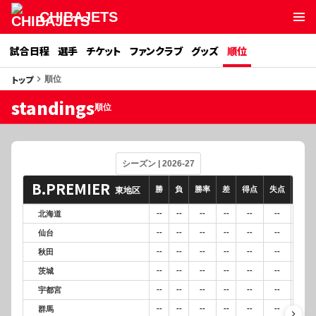
CHIBAJETS
試合日程
選手
チケット
ファンクラブ
グッズ
順位
トップ
keyboard_arrow_right
順位
standings
順位
B.PREMIER
勝
負
勝率
差
得点
失点
得失
東地区
--
--
--
--
--
--
--
北海道
--
--
--
--
--
--
--
仙台
--
--
--
--
--
--
--
秋田
--
--
--
--
--
--
--
茨城
--
--
--
--
--
--
--
宇都宮
--
--
--
--
--
--
--
群馬
keyboard_arrow_right