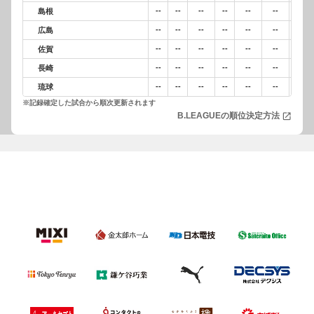
--
--
--
--
--
--
--
島根
--
--
--
--
--
--
--
広島
--
--
--
--
--
--
--
佐賀
--
--
--
--
--
--
--
長崎
--
--
--
--
--
--
--
琉球
※記録確定した試合から順次更新されます
B.LEAGUEの順位決定方法
open_in_new