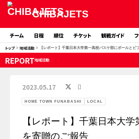
CHIBAJETS
チーム
日程
順位
チケット
観戦ガイド
フ
トップ
地域活動
keyboard_arrow_right
keyboard_arrow_right
【レポート】千葉日本大学第一高校バスケ部にボールとビ
REPORT
地域活動
2023.05.17
HOME TOWN FUNABASHI
LOCAL
【レポート】千葉日本大学
を寄贈のご報告