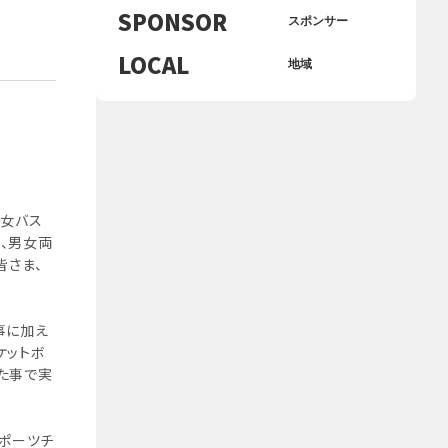
SPONSOR
スポンサー
LOCAL
地域
男女バス
、男女両
皆さま、
事に加え
ケットボ
た事で実
ポーツチ