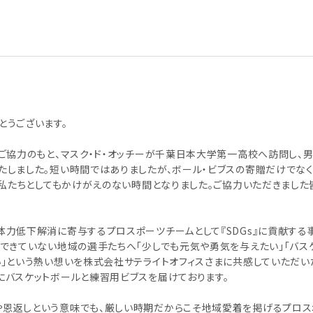
とうございます。
ご協力のもと、マスク・ド・オッチーが千葉日本大学第一高校へ訪問し、
たしました。短い時間ではありましたが、ボール・ビブスの寄贈だけでなく
、私たちとしてもかけがえのない時間となりました。ご協力いただきました
力低下解消に寄与するプロスポーツチームとして『SDGs』に貢献する
できていない地域の選手たちへ「少しでも元気や勇気を与えたい」「バス
い」という熱い想いを株式会社サテライトオフィスさまに共感していただい
にバスケットボールと練習用ビブスを届けております。
や恩返しという意味でも、厳しい時期だからこそ地域愛着を掲げるプロス