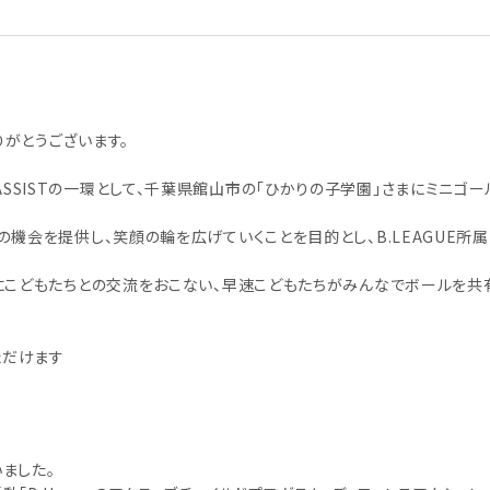
がとうございます。
ETS ASSISTの一環として、千葉県館山市の「ひかりの子学園」さまにミニゴ
機会を提供し、笑顔の輪を広げていくことを目的とし、B.LEAGUE所
びにこどもたちとの交流をおこない、早速こどもたちがみんなでボールを共
ただけます
ました。