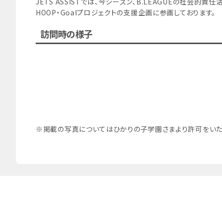
JETS ASSISTでは、今シーズン、B.LEAGUEの社会的責
HOOP・Goalプロジェクトの支援企画に参画しております。
訪問時の様子
※掲載の写真についてはひかりの子学園さまより許可をいた