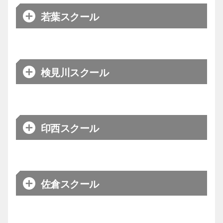
メイン
日髙
年）
生・女子）
コーチ
日程
金曜日
若葉スクール
キッズ
【木曜日】18:10～19:20
【火曜日】18:00~19:00（男子）
17:00～18:05（低学年）
会場
みつわ台第2公園スポーツ施設
ベーシック
キッズ
【木曜日】18:00~19:00（女子）
18:10～19:20（高学年）
【千葉ジェッツアカデミー事務
メイン
渡邊
お問合わせ
コーチ
アドバンス
局】
【千葉ジェッツアカデミー事務
19:25～20:50
日程
金曜日
検見川スクール
お問合わせ
局】
17:05～18:10（低学年）
お問合わせ
【千葉ジェッツアカデミー】
会場
宮野木スポーツセンター
ベーシック
18:15～19:25（高学年）
体験は
体験は
こちらから
メイン
日髙
コーチ
こちらから
アドバンス
19:30～20:50
体験は
日程
金曜日
印西スクール
こちらから
17:00～18:05（低学年）
【千葉ジェッツアカデミー事務
会場
古市場公園スポーツ施設
ベーシック
お問合わせ
18:10～19:20（高学年）
局】
メイン
清野
コーチ
アドバンス
19:25～20:50
日程
火曜日
佐倉スクール
体験は
17:00～18:05（低学年）
こちらから
【千葉ジェッツアカデミー事務
会場
植草学園短期大学
ベーシック
お問合わせ
18:10～19:20（高学年）
局】