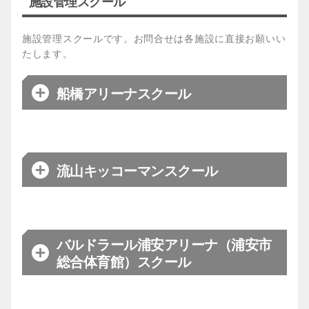
施設管理スクール
体験は
施設管理スクールです。お問合せは各施設に直接お願いい
こちらから
たします。
船橋アリーナスクール
※施設管理のスクールです。お問合せは施設へ直接
お願いいたします。
※25年10月より変更
流山キッコーマンスクール
日程
火、水曜日
※施設管理のスクールです。お問合せは施設へ直接
会場
船橋アリーナ
お願いいたします。
バルドラール浦安アリーナ（浦安市
日程
火曜日
【火曜日】一色、渡邉
メイン
総合体育館）スクール
コーチ
【水曜日】石杜、松田
会場
キッコーマンアリーナ
※施設管理のスクールです。お問合せは施設へ直接
【火・水曜日】17:10~18:15（低
お願いいたします。
メイン