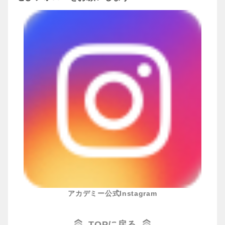
【一般社団法人安房スポーツクラ
時間
17:40~20:00
ブ】
下羽
090-4741-4960
お問合わせ
対象
武藤
小学生、中学生
080-2381-7735
awasports.basketball@gmail.com
【合同会社 WeStack】
03-6403-4751
お問合わせ
080-4784-0480
（コーチ直通）
basketball@westack-sports.com
アカデミー公式Instagram
TOPに戻る