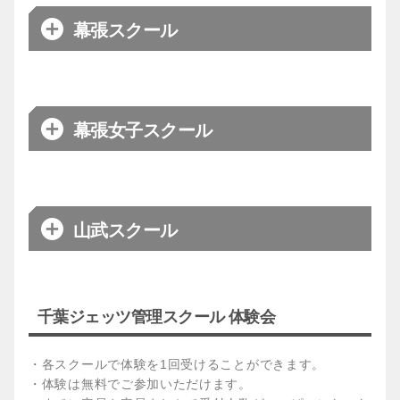
ベーシック
メイン
太田
お問合わせ
18:10～19:20（高学年）
コーチ
局】
日程
水曜日
幕張スクール
アドバンス
ベーシック
19:25～20:50
17:00～18:30（小学生）
会場
銚子スポーツタウン
体験は
こちらから
アドバンス
【千葉ジェッツアカデミー事務
18:30～20:00
メイン
金芳
お問合わせ
コーチ
局】
日程
水曜日
幕張女子スクール
【千葉ジェッツアカデミー事務
お問合わせ
17:00～18:05（低学年）
局】
会場
八日市場ドーム
ベーシック
18:10～19:20（高学年）
体験は
こちらから
メイン
山部
コーチ
アドバンス
19:25～20:50
体験は
日程
火、金曜日
山武スクール
こちらから
17:10～18:15（低学年）
【千葉ジェッツアカデミー事務
会場
ロックアイスベース
ベーシック
お問合わせ
18:20～19:25（高学年）
局】
【火曜日】松田
メイン
千葉ジェッツ管理スクール 体験会
アドバンス
19:30～20:50
日程
金曜日
コーチ
【金曜日】松田
体験は
こちらから
【千葉ジェッツアカデミー事務
ゴールドジム幕張ベイパークアリ
・各スクールで体験を1回受けることができます。
エンジョイ
【金曜日】17:00～18:00
お問合わせ
会場
局】
ーナ
・体験は無料でご参加いただけます。