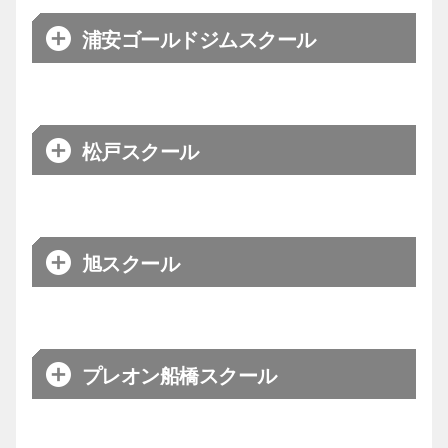
日髙
学年）
コーチ
ベーシック
【火・水曜日】18:20~19:25（高
浦安ゴールドジムスクール
日程
月曜日
学年）
17:10～18:20（低学年）
ベーシック
18:30～19:40（高学年）
会場
バルドラール浦安アリーナ
※施設管理のスクールです。お問合せは施設へ直接
アドバンス
【火・水曜日】19:30~20:50
お願いいたします。
アドバンス
メイン
19:50～21:30
市場
コーチ
松戸スクール
日程
水、土曜日
【船橋アリーナ】TEL:
047-461-
お問合わせ
5611
【キッコーマンアリーナ】:
047-
エンジョイ
16:00～16:50
お問合わせ
会場
ゴールドジム浦安千葉
159-1212
※施設管理のスクールです。お問合せは施設へ直接
お願いいたします。
17:00～18:00（低学年）
【水曜日】野々
ベーシック
メイン
18:05～19:20（高学年）
旭スクール
日程
木曜日
コーチ
【土曜日】一色
アドバンス
19:30～21:00
会場
松戸市市民交流会館 体育館
※施設管理のスクールです。お問合せは施設へ直接
【水曜日】15:00～15:50
リトル
【土曜日】13:00～13:50
お願いいたします。
メイン
【浦安総合体育館】
047-355-
市場
お問合わせ
コーチ
プレオン船橋スクール
日程
火曜日
1110
【水曜日】16:00～16:55
プライマリーB
【土曜日】14:00～14:55
17:10~18:10（低学年）
会場
旭市総合体育館
ベーシック
※施設管理のスクールです。お問合せは施設へ直接
18:15~19:25（高学年）
お願いいたします。