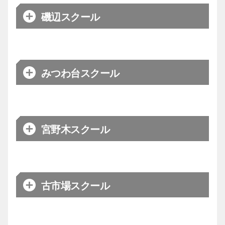
日程
月曜日
磯辺スクール
会場
船橋市運動公園体育館
メイン
一色
コーチ
日程
木、土曜日
みつわ台スクール
17:10～18:15（低学年）
会場
イオンモール船橋店屋上コート
ベーシック
18:20～19:25（高学年）
メイン
清野
コーチ
アドバンス
19:30～20:50
日程
火、木曜日
宮野木スクール
【木曜日】16:00～16:55
【千葉ジェッツアカデミー事務
会場
環太平洋大学・東京キャンパス
エンジョイ
お問合わせ
【土曜日】10:00～10:55
局】
メイン
太田
コーチ
【木曜日】17:00～18:05（小学
日程
水曜日
古市場スクール
生）
体験は
【土曜日】11:00～12:05（低学
【火曜日】17:00～18:00（小学
こちらから
会場
磯辺スポーツセンター
ベーシック
年）
生・男子）
ベーシック
12:10～13:20（高学
【木曜日】17:00~18:00（小学