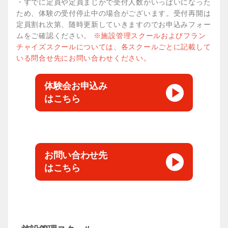
・すでに定員や定員まじかで受付人数がいっぱいになった
【火曜日】17:00～18:00（小学
日程
水曜日
メイン
ため、体験の受付停止中の場合がございます。受付再開は
渡邉
生）
コーチ
体験は
ベーシック
定員割れ次第、随時更新していきますのでお申込みフォー
【金曜日】18:00～19:00（小学
こちらから
ムをご確認ください。
※施設管理スクールおよびフラン
ゴールドジム幕張ベイパークアリ
生）
会場
エンジョイ
15:45～16:40
チャイズスクールについては、各スクールごとに記載して
ーナ
いる問合せ先にお問い合わせください。
キッズ
【火曜日】18:00～19:00
ベーシック
16:45～17:50（小学生）
日程
木曜日
メイン
渡邉
コーチ
体験会お申込み
【千葉ジェッツアカデミー事務
キッズ
17:55～19:05
会場
さんぶの森中央体育館
お問合わせ
はこちら
ベーシック
16:45～17:50（小学生）
局】
メイン
【千葉ジェッツアカデミー事務
山部
お問合わせ
コーチ
キッズ
17:55～19:05
局】
体験は
こちらから
17:05～18:10（低学年）
【千葉ジェッツアカデミー事務
ベーシック
お問い合わせ先
お問合わせ
18:15～19:20（高学年）
局】
体験は
はこちら
こちらから
アドバンス
19:25～20:45
体験は
こちらから
【千葉ジェッツアカデミー事務
お問合わせ
局】