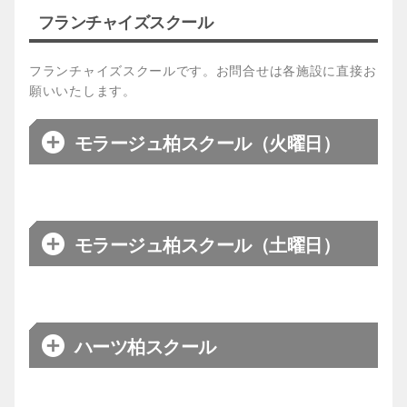
【水曜日】17:00～17:55
メイン
プライマリーA
金芳
フランチャイズスクール
【土曜日】15:00～15:55
コーチ
アドバンス
19:30~20:50
日程
金曜日
プライマリー
17:10～18:10
【水曜日】18:05～19:15
フランチャイズスクールです。お問合せは各施設に直接お
【松戸市市民交流会館】
047-
東武スポーツクラブ プレオン船
キッズB
お問合わせ
【土曜日】16:05～17:15
349-6530
願いいたします。
橋
会場
キッズ
18:15～19:25
(〒273-0045 千葉県船橋市山手3
【水曜日】19:20～20:30
丁目9-27)
モラージュ柏スクール（火曜日）
キッズA
【土曜日】17:20～18:30
ジュニア
19:30～20:50
メイン
市場
コーチ
※フランチャイズスクールです。お問合せは施設へ
【ゴールドジム浦安千葉】
047-
【旭市総合体育館】
0479-64-
お問合わせ
直接お願いいたします。
お問合わせ
304-2828
1101
17:00～18:00（低学年）
ベーシック
モラージュ柏スクール（土曜日）
日程
火曜日
18:00～19:00（高学年）
会場
モラージュ柏
アドバンス
19:00～20:20
※フランチャイズスクールです。お問合せは施設へ
直接お願いいたします。
時間
15:30～19:00
【東武スポーツクラブ プレオン
ハーツ柏スクール
日程
土曜日
お問合わせ
船橋】
047‐420‐1666
対象
3歳～小学生男女
会場
モラージュ柏
※フランチャイズスクールです。お問合せは施設へ