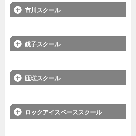
メイン
渡邊
コーチ
アドバンス
19:25～20:50
日程
木曜日
市川スクール
体験は
17:00～18:05（低学年）
こちらから
【千葉ジェッツアカデミー事務
会場
東大検見川体育館
ベーシック
お問合わせ
18:10～19:20（高学年）
局】
メイン
渡邊
コーチ
アドバンス
19:25～20:50
日程
木曜日
銚子スクール
体験は
17:00～18:05（低学年）
こちらから
【千葉ジェッツアカデミー事務
theGreen | ザグリーン
ベーシック
お問合わせ
18:10～19:20（高学年）
局】
会場
(theGreen Basketball Court
with CHIBAJETS)
アドバンス
19:25～20:50
月曜日
匝瑳スクール
体験は
日程
※第4月曜日は施設休館日のため
メイン
太田
コーチ
お休み
こちらから
【千葉ジェッツアカデミー事務
お問合わせ
局】
17:00～18:05（低学年）
会場
佐倉市民体育館
ベーシック
18:10～19:20（高学年）
日程
月曜日
ロックアイスベーススクール
体験は
メイン
日髙
コーチ
アドバンス
19:25～20:50
こちらから
会場
千葉商科大学
17:00～18:05（低学年）
【千葉ジェッツアカデミー事務