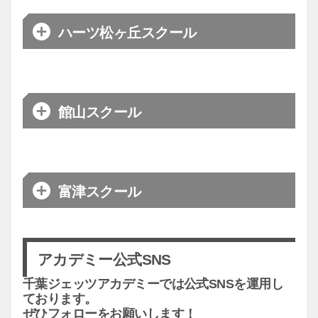
直接お願いいたします。
【合同会社 WeStack】
時間
10:00～13:30
03-6403-4751
ハーツ松ヶ丘スクール
日程
水曜日
お問合わせ
080-4784-0480
（コーチ直通）
basketball@westack-sports.com
対象
3歳～小学生男女
会場
柏市豊四季台近隣センター体育館
※フランチャイズスクールです。お問合せは施設へ
直接お願いいたします。
【合同会社 WeStack】
時間
17:00～19:00
03-6403-4751
館山スクール
日程
土曜日
お問合わせ
080-4784-0480
（コーチ直通）
basketball@westack-sports.com
対象
未就学児～小学生
会場
松ヶ丘アリーナ
※フランチャイズスクールです。お問合せは施設へ
直接お願いいたします。
時間
9:15～12:00
詳しくはコチラ
お問合わせ
富津スクール
日程
水曜日
対象
未就学児～小学生
会場
館野小学校体育館
※フランチャイズスクールです。お問合せは施設へ
直接お願いいたします。
時間
17:30～18:50
アカデミー公式SNS
詳しくはコチラ
お問合わせ
日程
水曜日
千葉ジェッツアカデミーでは公式SNSを運用し
対象
小学生
ております。
会場
富津市総合社会体育館
ぜひフォローをお願いします！