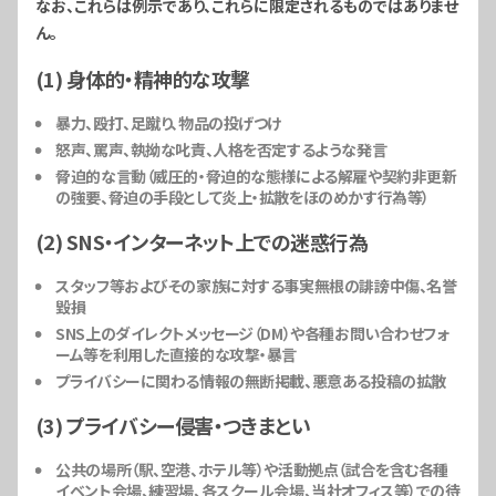
なお、これらは例示であり、これらに限定されるものではありませ
ん。
(1) 身体的・精神的な攻撃
暴力、殴打、足蹴り、物品の投げつけ
怒声、罵声、執拗な叱責、人格を否定するような発言
脅迫的な言動（威圧的・脅迫的な態様による解雇や契約非更新
の強要、脅迫の手段として炎上・拡散をほのめかす行為等）
(2) SNS・インターネット上での迷惑行為
スタッフ等およびその家族に対する事実無根の誹謗中傷、名誉
毀損
SNS上のダイレクトメッセージ（DM）や各種お問い合わせフォ
ーム等を利用した直接的な攻撃・暴言
プライバシーに関わる情報の無断掲載、悪意ある投稿の拡散
(3) プライバシー侵害・つきまとい
公共の場所（駅、空港、ホテル等）や活動拠点（試合を含む各種
イベント会場、練習場、各スクール会場、当社オフィス等）での待