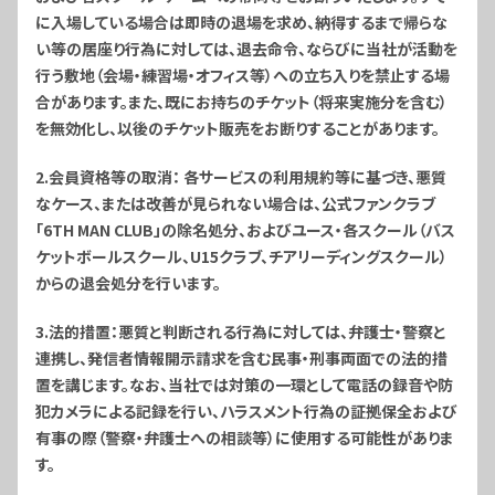
に入場している場合は即時の退場を求め、納得するまで帰らな
い等の居座り行為に対しては、退去命令、ならびに当社が活動を
行う敷地（会場・練習場・オフィス等）への立ち入りを禁止する場
合があります。また、既にお持ちのチケット（将来実施分を含む）
を無効化し、以後のチケット販売をお断りすることがあります。
2.会員資格等の取消
： 各サービスの利用規約等に基づき、悪質
なケース、または改善が見られない場合は、公式ファンクラブ
「6TH MAN CLUB」の除名処分、およびユース・各スクール（バス
ケットボールスクール、U15クラブ、チアリーディングスクール）
からの退会処分を行います。
3.法的措置
：悪質と判断される行為に対しては、弁護士・警察と
連携し、発信者情報開示請求を含む民事・刑事両面での法的措
置を講じます。なお、当社では対策の一環として電話の録音や防
犯カメラによる記録を行い、ハラスメント行為の証拠保全および
有事の際（警察・弁護士への相談等）に使用する可能性がありま
す。