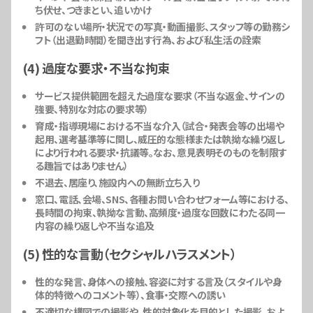
ち伏せ、つきまとい、追いかけ
許可のない場所・状況での写真・動画撮影、スタッフ等の勤務シ
フト（出退勤時間）を聞き出す行為、および私生活の詮索
(4) 過度な要求・不当な拘束
サービス提供範囲を超えた過度な要求（不当な返金、サインの
強要、特別な対応の要求等）
育成・指導現場における不当な介入（試合・発表会等の出場や
起用、選考基準等に関し、威圧的な態様または執拗な繰り返し
により行われる要求・抗議等。なお、意見表明そのものを制限す
る趣旨ではありません）
不退去、居座り、施設内への無断立ち入り
窓口、電話、会場、SNS、各種お問い合わせフォーム等における、
長時間の拘束、執拗な言動、高頻度・過度な回数にわたる同一
内容の繰り返しや不当な追及
(5) 性的な言動（セクシャルハラスメント）
性的な発言、身体への接触、容姿に対する言及（スタイルや身
体的特徴へのコメント等）、食事・交際への誘い
不適切な構図での撮影や、性的対象化を目的とした撮影、およ