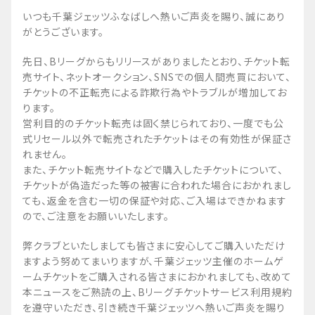
いつも千葉ジェッツふなばしへ熱いご声炎を賜り、誠にあり
がとうございます。
先日、Bリーグからもリリースがありましたとおり、チケット転
売サイト、ネットオークション、SNSでの個人間売買において、
チケットの不正転売による詐欺行為やトラブルが増加してお
ります。
営利目的のチケット転売は固く禁じられており、一度でも公
式リセール以外で転売されたチケットはその有効性が保証さ
れません。
また、チケット転売サイトなどで購入したチケットについて、
チケットが偽造だった等の被害に合われた場合におかれまし
ても、返金を含む一切の保証や対応、ご入場はできかねます
ので、ご注意をお願いいたします。
弊クラブといたしましても皆さまに安心してご購入いただけ
ますよう努めてまいりますが、千葉ジェッツ主催のホームゲ
ームチケットをご購入される皆さまにおかれましても、改めて
本ニュースをご熟読の上、Bリーグチケットサービス利用規約
を遵守いただき、引き続き千葉ジェッツへ熱いご声炎を賜り