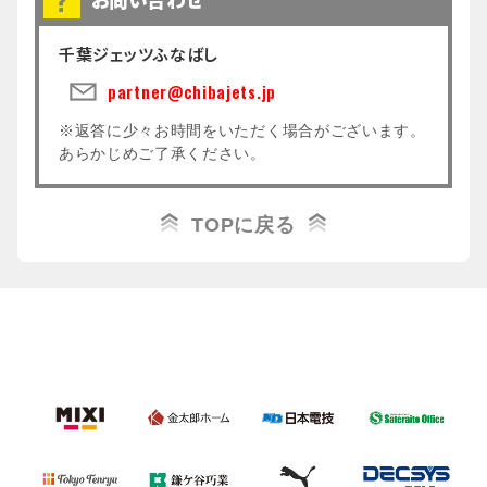
（３） 破産、会社更生、特別清算、民事再生その
他これらに類する手続開始申立てがなされたとき、
千葉ジェッツふなばし
または、自らそのいずれかを申立てたとき。
（４） 差押、仮差押、仮処分、競売の申立もしく
partner@chibajets.jp
は租税滞納処分その他の処分を受けたとき。
（５） 本契約にかかる事業の全部または重要な一
※返答に少々お時間をいただく場合がございます。
部を第三者(自らの子会社または関連会社を除く)に
あらかじめご了承ください。
譲渡したとき。
（６） 事業の停止または廃止をしたとき、また
TOPに戻る
は、所轄の行政機関等により業務停止処分を受けた
とき。
（７） 解散の決議を行い、または、解散命令を受
けたとき（合併に伴って解散する場合を除く）
（８） 甲が以下のいずれかの事由に該当したと
き。
① 法令、条例、規則等に違反する行為を行った
とき。
② 役員、従業員又は関係者が業務内外を問わず
以下のいずれかの行為を行った場合又はその疑いが
あるとき。