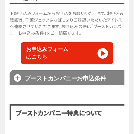
下記申込みフォームからお申込をお願いいたします。お申込み
確認後、千葉ジェッツふなばしよりご登録いただいたアドレス
へ連絡させていただきます。お申込みの際は「ブーストカンパ
ニーお申込み条件」をご一読願います。
お申込みフォーム
はこちら
ブーストカンパニーお申込条件
この「ブーストカンパニーお申込条件」は、ブース
トカンパニー契約の申込を行った法人又は団体
（以下、「甲」という）と株式会社千葉ジェッツふ
ブーストカンパニー特典について
なばし（以下、「乙」という）との間に適用され、
乙が運営するバスケットボールチーム「千葉ジェッ
ツ」（以下、単に「千葉ジェッツ」という） に対
する甲の協賛と甲の享受するパートナーメリット等