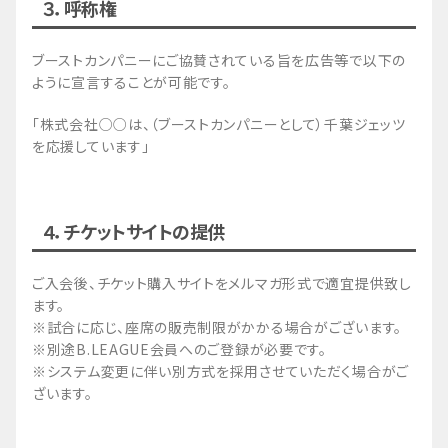
３．呼称権
2. 甲は、乙からの求めに応じて、本サポーターメ
リットの提供に必要な甲のロゴ、商標、社名、サー
ビス名、サービス画面、イラスト、その他の資料・
ブーストカンパニーにご協賛されている旨を広告等で以下の
情報等（以下、「甲ロゴ等」という）を提供するも
ように宣言することが可能です。
のとする。
「株式会社○○は、（ブーストカンパニーとして）千葉ジェッツ
第4条（年会費）
を応援しています」
1. 甲は、乙に対して、ブーストカンパニーとして
の協賛金として別途乙が定める年会費（以下、
「本年会費」という）に消費税を加算のうえ、乙が
指定する方法により支払うものとする。ただし、振
４．チケットサイトの提供
込手数料は、甲の負担とする。
2. 第6条第2項に定める場合を除き、乙の主催試合
ご入会後、チケット購入サイトをメルマガ形式で適宜提供致し
の中止その他事由の如何を問わず、甲は、前項に基
ます。
づき支払った本年会費の返還を請求することができ
※試合に応じ、座席の販売制限がかかる場合がございます。
ないものとする。
※別途B.LEAGUE会員へのご登録が必要です。
第5条（免責）
※システム変更に伴い別方式を採用させていただく場合がご
1. 乙は、地震、台風、戦争、津波その他の不可抗
ざいます。
力により、甲が適時に本サポーターメリットの提供
を受けることができなくなった場合、または乙によ