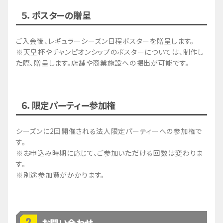
る本サポーターメリットの提供が不能となった場合
５．ポスターの贈呈
には、これにより甲に生じた損害について、一切の
責任を負わないものとする。
2. 前項に定める不可抗力が生じた場合、乙は、甲
ご入会後、レギュラーシーズン日程ポスターを贈呈します。
に対して、遅滞なくその旨を通知するとともに、甲
※天皇杯やチャンピオンシップのポスターについては、制作し
及び乙は、適切な措置を講じるべく協議を行うもの
た際、贈呈します。店舗や商業施設への掲出が可能です。
とする。
第6条（解除）
1. 甲または乙が、以下の各号のいずれかに該当し
６．限定パーティー参加権
た場合には、相手方は何ら通知・催促を要すること
なく、直ちに本契約を解除することができるものと
する。なお、本項による解除は、損害賠償の請求を
シーズンに2回開催される法人限定パーティーへの参加権で
妨げるものではないものとする。
す。
（１） 本契約のいずれかの条項に違反し、かつ、
※お申込み時期に応じて、ご参加いただける回数は変わりま
当該違反を是正するように書面により催告したにも
す。
かかわらず、催告後相当期間内にこれを是正せず、
※別途参加費がかかります。
または、当該違反の是正が不可能であることが客観
的に明らかなとき。
（２） 支払不能若しくは支払停止となったときま
たは銀行取引停止処分がなされたとき。
お問い合わせ