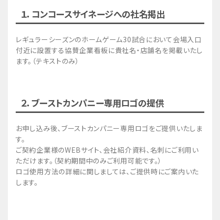
の詳細を定める。
１．コンコースサイネージへの社名掲出
第1条（契約の成立）
甲が乙の指定する申込書（ウェブサイト上の申込フ
レギュラーシーズンのホームゲーム30試合において会場入口
ォームを含む。以下、「本申込書」という）を乙に
付近に設置する協賛企業看板に貴社名・店舗名を掲載いたし
提出し、乙が承諾の意思表示をしたときに本申込書
ます。（テキストのみ）
の内容を契約条件とする甲乙間の契約（以下、「本
契約」という）が成立するものとする。
第2条（有効期間）
２．ブーストカンパニー専用ロゴの提供
本契約の有効期間は、本契約成立日から2027年6月
30日までとする。ただし、本契約終了後も第5条、
お申し込み後、ブーストカンパニー専用ロゴをご提供いたしま
第6条第2項、第10条ないし第12条、第14条、第17
す。
条は、有効に存続するものとする。
ご契約企業様のWEBサイト、会社紹介資料、名刺にご利用い
第3条（本パートナーの権利等）
ただけます。（契約期間中のみご利用可能です。）
1. 乙は、甲に対して、第4条第1項に定める本年会
ロゴ使用方法の詳細に関しましては、ご提供時にご案内いた
費の支払後に、ブーストカンパニーとして、 本申
します。
込書又は乙のウェブサイト上の「ブーストカンパニ
ーの権利」に定める権利又は役務（以下、「本サポ
ーターメリット」という）を提供するものとする。