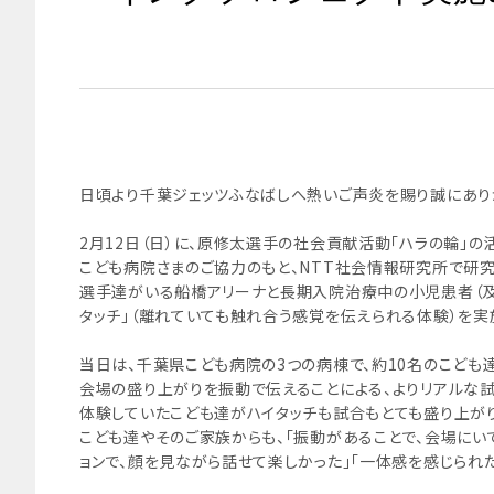
日頃より千葉ジェッツふなばしへ熱いご声炎を賜り誠にあり
2月12日（日）に、原修太選手の社会貢献活動「ハラの輪」の
こども病院さまのご協力のもと、NTT社会情報研究所で研
選手達がいる船橋アリーナと長期入院治療中の小児患者（及
タッチ」（離れていても触れ合う感覚を伝えられる体験）を実
当日は、千葉県こども病院の3つの病棟で、約10名のこども
会場の盛り上がりを振動で伝えることによる、よりリアルな
体験していたこども達がハイタッチも試合もとても盛り上がり
こども達やそのご家族からも、「振動があることで、会場にい
ョンで、顔を見ながら話せて楽しかった」「一体感を感じられ