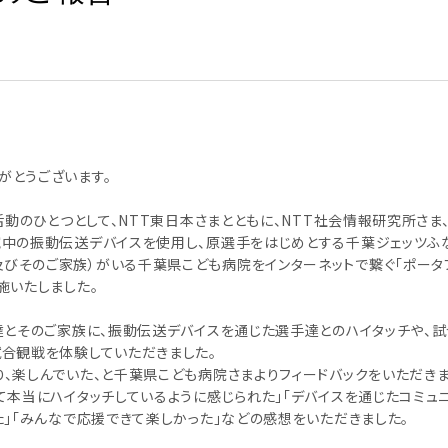
がとうございます。
活動のひとつとして、NTT東日本さまとともに、NTT社会情報研究所さま
究中の振動伝送デバイスを使用し、原選手をはじめとする千葉ジェッツふ
びそのご家族）がいる千葉県こども病院をインターネットで繋ぐ「ポータ
施いたしました。
達とそのご家族に、振動伝送デバイスを通じた選手達とのハイタッチや、
試合観戦を体験していただきました。
、楽しんでいた、と千葉県こども病院さまよりフィードバックをいただきま
て本当にハイタッチしているように感じられた」「デバイスを通じたコミュ
た」「みんなで応援できて楽しかった」などの感想をいただきました。