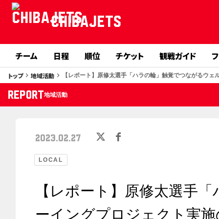
CHIBAJETS
チーム
日程
順位
チケット
観戦ガイド
フ
トップ
地域活動
keyboard_arrow_right
keyboard_arrow_right
【レポート】原修太選手「ハラの輪」触覚でつながるウェ
REPORT
地域活動
2023.02.27
LOCAL
【レポート】原修太選手「
ーイングプロジェクト実施