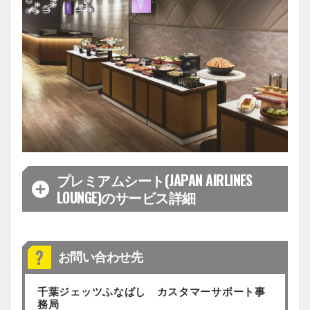
優先入場をご利用の方は会員優先入場口よりご入場
酎、梅酒、レモンサワー、ウーロンハイ、ソフトド
ください。
リンク各種
フリードリンク以外にもカクテルやワインなどもご
受付＆クローク
用意しております。
※内容は予告なく変更となる場合がございます。
2FのCLUB SUITE/CLUB LOUNGE受付にてリストバ
ンドをお受け取りください。
お食事
お部屋へのお持ち込みが難しい大きなお手荷物は、
こちらの受付にてお預かりが可能です。
CLUB LOUNGEシートにはおつまみなどの軽食1品を
お選びいただけるフードチケットが含まれておりま
レストルーム
す。
フードチケット対象のメニューは
こちら
からご確認
プレミアムシート(JAPAN AIRLINES
CLUBエリアご利用者さま専用のレストルームがござ
ください。
LOUNGE)のサービス詳細
います。
※内容は予告なく変更となる場合がございます。
その他
バーカウンター
ご利用可能時間
ご利用上の注意事項は
CLUBエリアご利用者さま専用のバーカウンターもご
こちら
からご確認ください。
開場時間～試合終了後60分[※1]まで（ご飲食のラス
お問い合わせ先
利用いただけます。
トオーダー：試合終了まで[※2]）
※1 選手グリーティングの終了時間により前後する
オリジナルのカクテルやドリンク、お食事メニュー
千葉ジェッツふなばし カスタマーサポート事
可能性がございます
や軽食をご用意しております。
お部屋から見たコートとビジョン
務局
※2 ブッフェのご利用時間については内容により異