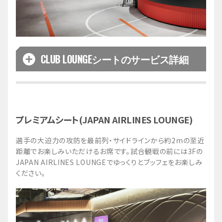
お食事
軽食などのお食事をお部屋のQRコードよりご注文い
ただけます。メニューは
こちら
からご確認くださ
い。
※内容は予告なく変更となる場合がございます。
CLUB LOUNGEシートのサービス詳細
バーカウンター
ご利用可能時間
CLUBエリアご利用者さま専用のバーカウンターもご
利用いただけます。(お部屋からのご注文以外にも、
開場時間
～試合終了まで（ご飲食のラストオーダ
[※1]
バーカウンターで直接ご注文いただくことが可能で
ー：第3Q終了まで
）
[※2]
プレミアムシート(JAPAN AIRLINES LOUNGE)
す。)
※1 会員優先入場をされた方は、そのお時間よりサ
ービスのご利用が可能です
バーカウンターでは、オリジナルドリンクのほか、
選手の大迫力の攻防を最前列・サイドラインから約2mの至近
※2 フードチケットの引換はハーフタイム終了まで
軽食などもご用意しております。(フリードリンクと
となります
距離でお楽しみいただけるお席です。試合観戦の前には3Fの
は別料金になります。)
JAPAN AIRLINES LOUNGEでゆっくりとブッフェをお楽しみ
ください。
フリードリンク
専用入口
CLUB LOUNGEシートにはアルコールを含むフリー
2Fの専用レーンと専用入場口からご入場いただけま
ドリンクが含まれておりますので、専用のフリード
す。
リンクカウンターにてご注文ください。
入場可能時間は一般入場時刻となりますので、会員
フリードリンク内容：生ビール、ウィスキー、焼