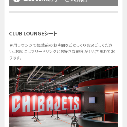
ご利用可能時間
開場時間
～試合終了まで（ご飲食のラストオーダ
[※]
ー：第3Q終了まで）
CLUB LOUNGEシート
※会員優先入場をされた方は、そのお時間よりサー
ビスのご利用が可能です。
専用ラウンジで観戦前のお時間をごゆっくりお過ごしくださ
い。お席にはフリードリンクとお好きな軽食が1品含まれてお
フリードリンク
ります。
CLUB SUITEのお席にはアルコールを含むフリード
リンクが含まれておりますので、お部屋のQRコード
よりご注文ください。
フリードリンク内容：生ビール、ウィスキー、焼
酎、梅酒、レモンサワー、ウーロンハイ、ソフトド
リンク各種
フリードリンク以外にもカクテルやワインなどもご
用意しております。メニューは
こちら
からご確認く
ださい。
※内容は予告なく変更となる場合がございます。