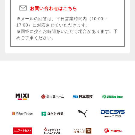
ドリンクメニューは
こちら
、お食事メニューは
なりますので当日ご確認ください
こちら
からご確認ください。(有料メニューは、フリ
お問い合わせはこちら
ードリンクおよびフードチケットの対象外となりま
お部屋ごとに内装が異なるので、
す。)
フリードリンク
※メールの回答は、平日営業時間内（10:00～
※内容は予告なく変更となる場合がございます。
人数やお好みでお部屋を選んでいただけます
17:00）に対応させていただきます。
プレミアムシートのチケットにはアルコールを含む
※回答に少々お時間をいただく場合があります。予
専用入口
フリードリンクが含まれております。
めご了承ください。
フリードリンク内容：生ビール、ウィスキー、焼
酎、梅酒、レモンサワー、ウーロンハイ、ソフトド
2Fの専用レーンと専用入場口からご入場いただけま
リンク各種
す。
カクテルなどは専用バーカウンターにてご注文いた
入場可能時間は一般入場時刻となりますので、会員
だけます。
優先入場をご利用の方は会員優先入場口よりご入場
※内容は予告なく変更となる場合がございます。
ください。
BOX1とBOX8の壁面には選手の写真ディスプレイ
も
お食事
受付＆クローク
常時20種以上のブッフェを3FのJAPAN AIRLINES
2FのCLUB SUITE/CLUB LOUNGE受付にてリストバ
LOUNGEにてお楽しみいただけます。
ンドをお受け取りください。
お席へのお持ち込みが難しい大きなお手荷物は、こ
Special Experience
ちらの受付にてお預かりが可能です。
ブッフェの他にも、お寿司のライブキッチンやワイ
レストルーム
お部屋のみなさまで楽しめるアラカルト料理を