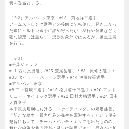
責を妥当とする。
（※2）アルバルク東京 #13 菊地祥平選手
アームストロング選手との接触にて転倒し、起き上がっ
た際にヒルトン選手に詰め寄ったが、暴行や脅迫など明
確な認定には至らず、懲罰対象外ではあるが、厳重注意
を行う。
（※3）
■千葉ジェッツ
#11 西村文男選手/#25 荒尾岳選手 / #31 原修太選手 /
#33 タイラー・ストーン選手 / #44 伊藤俊亮選手
■アルバルク東京
#8 二ノ宮康平選手 / #16 松井啓十郎選手 / #20 アンド
リュー・ネイミック選手 / #22 田村大輔選手 / #24 田中
大貴選手
本来競技規則における「ファイティング」の規定趣旨、
「新たな紛争・暴力行為の発生を回避する」という規定
趣旨において、チーム・ベンチ・エリアを出たものの、
新たな紛争や暴力行為の発生は認定できず、行為への加