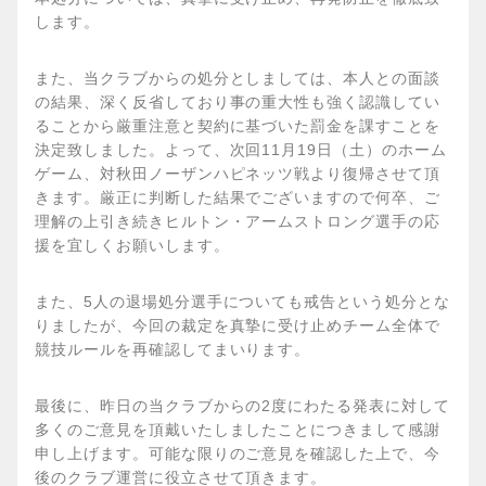
します。
また、当クラブからの処分としましては、本人との面談
の結果、深く反省しており事の重大性も強く認識してい
ることから厳重注意と契約に基づいた罰金を課すことを
決定致しました。よって、次回11月19日（土）のホーム
ゲーム、対秋田ノーザンハピネッツ戦より復帰させて頂
きます。厳正に判断した結果でございますので何卒、ご
理解の上引き続きヒルトン・アームストロング選手の応
援を宜しくお願いします。
また、5人の退場処分選手についても戒告という処分とな
りましたが、今回の裁定を真摯に受け止めチーム全体で
競技ルールを再確認してまいります。
最後に、昨日の当クラブからの2度にわたる発表に対して
多くのご意見を頂戴いたしましたことにつきまして感謝
申し上げます。可能な限りのご意見を確認した上で、今
後のクラブ運営に役立させて頂きます。