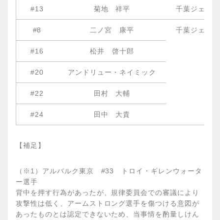
#13
菊地 祥平
千葉ジェッツ
#8
二ノ宮 康平
千葉ジェッツ
#16
松井 啓十郎
#20
アンドリュー・ネイミック
#22
田村 大輔
#24
田中 大貴
【補足】
（※1）アルバルク東京 #33 トロイ・ギレンウォータ
ー選手
背中を押す行為があったが、規律委員会での審議により
攻撃性は低く、アームストロング選手を傷つける意図が
あったものとは認定できないため、当事情を酌量しけん