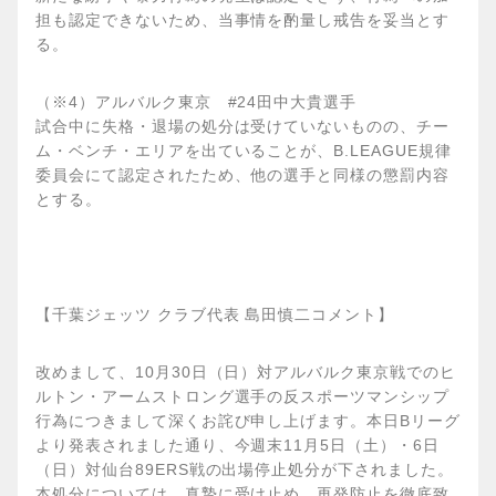
担も認定できないため、当事情を酌量し戒告を妥当とす
る。
（※4）アルバルク東京 #24田中大貴選手
試合中に失格・退場の処分は受けていないものの、チー
ム・ベンチ・エリアを出ていることが、B.LEAGUE規律
委員会にて認定されたため、他の選手と同様の懲罰内容
とする。
【千葉ジェッツ クラブ代表 島田慎二コメント】
改めまして、10月30日（日）対アルバルク東京戦でのヒ
ルトン・アームストロング選手の反スポーツマンシップ
行為につきまして深くお詫び申し上げます。本日Bリーグ
より発表されました通り、今週末11月5日（土）・6日
（日）対仙台89ERS戦の出場停止処分が下されました。
本処分については、真摯に受け止め、再発防止を徹底致