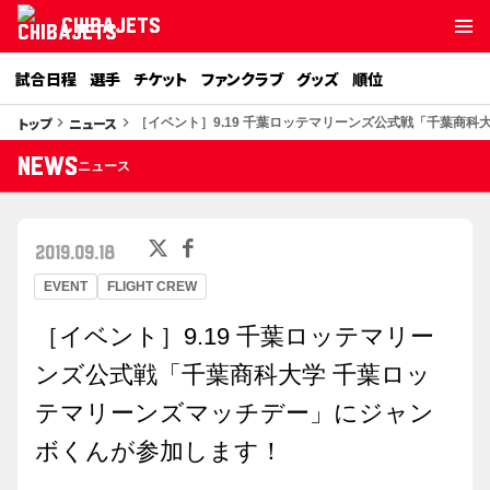
CHIBAJETS
試合日程
選手
チケット
ファンクラブ
グッズ
順位
トップ
ニュース
keyboard_arrow_right
keyboard_arrow_right
［イベント］9.19 千葉ロッテマリーンズ公式戦「千葉商
NEWS
ニュース
2019.09.18
EVENT
FLIGHT CREW
［イベント］9.19 千葉ロッテマリー
ンズ公式戦「千葉商科大学 千葉ロッ
テマリーンズマッチデー」にジャン
ボくんが参加します！