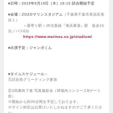
■日時：2019年9月19日（木）18:15 試合開始予定
■会場：ZOZOマリンスタジアム
（千葉県千葉市美浜区美
浜１）
＜最寄り駅＞JR京葉線『海浜幕張』駅 徒歩15
分／バス6分
https://www.marines.co.jp/stadium/
■出演予定：ジャンボくん
■タイムスケジュール：
①試合前グリーティング参加
②2回裏終了後 写真撮影会（球場内コンコースBゲート
前）
※開始から約30分間を予定しております。
※サイン対応はお受けいたしかねますのでご了承くださ
い。