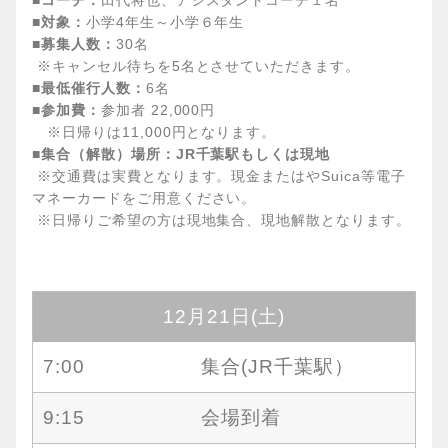
■コーチ：
田代将也、アシスタントコーチ１名
■対象：
小学4年生～小学６年生
■募集人数：
30名
※キャンセル待ちを5名とさせていただきます。
■最低催行人数：
6名
■参加費：
参加者 22,000円
※日帰りは11,000円となります。
■集合（解散）場所：JR千葉駅もしくは現地
※交通費は実費となります。現金またはやSuica等電子
マネーカードをご用意ください。
※日帰りご希望の方は現地集合、現地解散となります。
12月21日(土)
7:00
集合(JR千葉駅）
9:15
会場到着