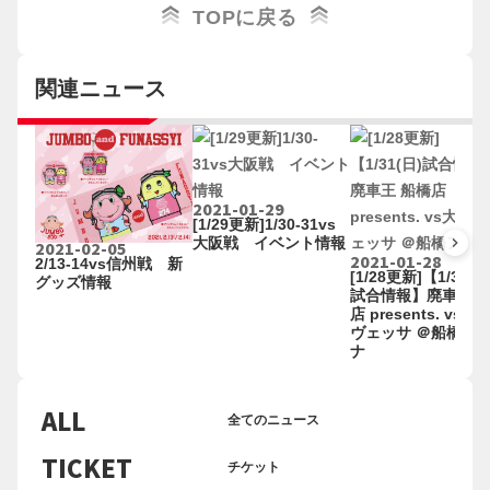
TOPに戻る
関連ニュース
2021-01-29
[1/29更新]1/30-31vs
大阪戦 イベント情報
keyboard_arrow_right
2021-02-05
2021-01-28
2/13-14vs信州戦 新
[1/28更新]【1/31(日
グッズ情報
試合情報】廃車王 
店 presents. vs大
ヴェッサ ＠船橋ア
ナ
ALL
全てのニュース
TICKET
チケット