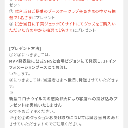
ゼント
②
試合当日ご搭乗のブースタークラブ会員さまの中から抽
選で1名さま
にプレゼント
③
試合当日に
千葉ジェッツECサイトにてグッズをご購入い
ただいた方の中から抽選で1名さま
にプレゼント
[プレゼント方法]
①
と
②
につきましては、
MVP発表後に公式SNSと会場ビジョンにて発表し、1Fイン
フォメーションブースにてお渡し
いたします。
③
につきましては、当選者さまへ
後日、発送
させていただきま
す。
※
新型コロナウイルスの感染拡大により客席への投げ込みプ
レゼントは実施いたしません
ので予めご了承ください。
※
①と②のクッションお受け取りについては試合当日のみ
と
させていただきますのでご注意ください。