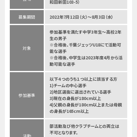
和田新田103-5）
募集期間
2022年7月12日（火）～8月3日（水）
参加基準を満たす中学3年生～高校2年
生の男子
※合格後、千葉ジェッツU18にて活動可
対象
能な選手
※合格後、中学生は2023年度4月から活
動可能な選手
以下４つのうち１つ以上に該当する方
1)チームの中心選手
2)地区選抜に選出されている選手
参加基準
3)現在の身長が180cm以上
4)父親の身長が180cm以上または母親
の身長が165cm以上
部活動及び他クラブチームとの両立は
不可となります。
活動