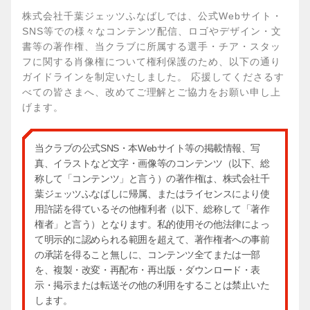
株式会社千葉ジェッツふなばしでは、公式Webサイト・
SNS等での様々なコンテンツ配信、ロゴやデザイン・文
書等の著作権、当クラブに所属する選手・チア・スタッ
フに関する肖像権について権利保護のため、以下の通り
ガイドラインを制定いたしました。 応援してくださるす
べての皆さまへ、改めてご理解とご協力をお願い申し上
げます。
当クラブの公式SNS・本Webサイト等の掲載情報、写
真、イラストなど文字・画像等のコンテンツ（以下、総
称して「コンテンツ」と言う）の著作権は、株式会社千
葉ジェッツふなばしに帰属、またはライセンスにより使
用許諾を得ているその他権利者（以下、総称して「著作
権者」と言う）となります。私的使用その他法律によっ
て明示的に認められる範囲を超えて、著作権者への事前
の承諾を得ること無しに、コンテンツ全てまたは一部
を、複製・改変・再配布・再出版・ダウンロード・表
示・掲示または転送その他の利用をすることは禁止いた
します。