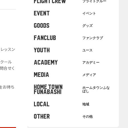
FLIGHT CREW
フライトクルー
EVENT
イベント
GOODS
グッズ
FANCLUB
ファンクラブ
。
レッスン
YOUTH
ユース
スクール
ACADEMY
アカデミー
問合せく
MEDIA
メディア
をお待ち
HOME TOWN
ホームタウンふな
FUNABASHI
ばし
LOCAL
地域
OTHER
その他