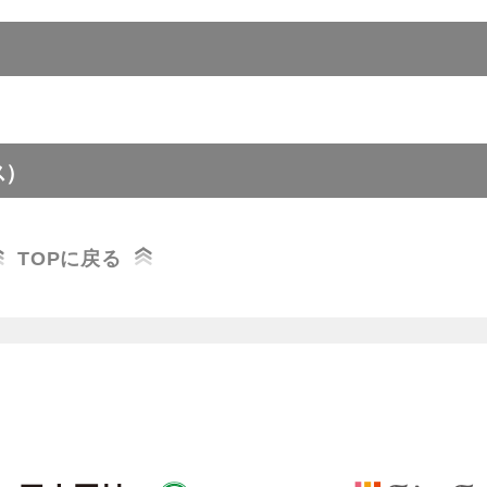
こちら
00～18:00のみの対応となります。
7 千葉県木更津市中央1-4-6 ハマダヤビル2F
用の
申込み
ちら
オ アイリセス
こちら
00～18:00のみの対応となります。
ス）
7 千葉県佐倉市王子台1-22-10 猊倉山口共同ビル2F
要・年間スケジュール
用の
申込み
ちら
ベース
こちら
TOPに戻る
00～18:00のみの対応となります。
6 千葉県八千代市大和田新田 103-5
要・年間スケジュール
用の
申込み
ちら
こちら
00～18:00のみの対応となります。
要・年間スケジュール
用の
申込み
ちら