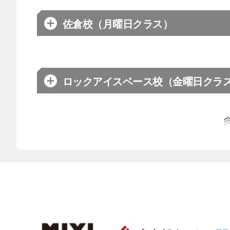
はこちら
お問合せ先
お問合わせは
※平日：13:
佐倉校（月曜日クラス）
住所
〒292-006
月謝や費
体験のお
千葉ジェッツ
詳細はこ
開催場所
ダンススタジ
はこちら
お問合せ先
お問合わせは
※平日：13:
ロックアイスベース校（金曜日クラ
住所
〒285-083
クラス概
月謝や費
はこちら
体験のお
千葉ジェッツ
詳細はこ
開催場所
ロックアイス
はこちら
お問合せ先
お問合わせは
※平日：13:
住所
〒276-004
クラス概
月謝や費
はこちら
体験のお
千葉ジェッツ
詳細はこ
はこちら
お問合せ先
お問合わせは
※平日：13:
クラス概
月謝や費
はこちら
体験のお
詳細はこ