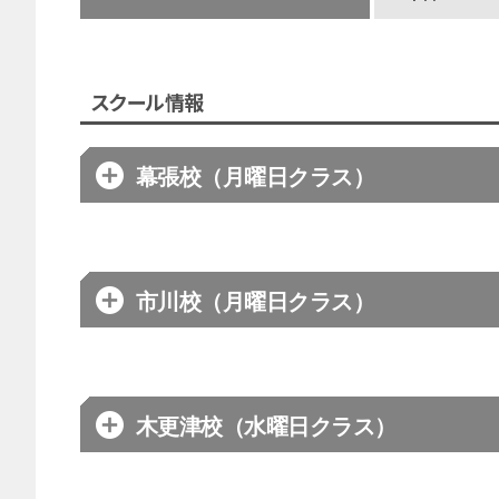
スクール情報
幕張校（月曜日クラス）
開催場所
ゴールドジム
市川校（月曜日クラス）
住所
〒261-00
千葉ジェッツ
開催場所
スタジオアン
お問合せ先
お問合わせは
※平日：13:
木更津校（水曜日クラス）
住所
〒272-081
体験のお
千葉ジェッツ
開催場所
あーねらふら