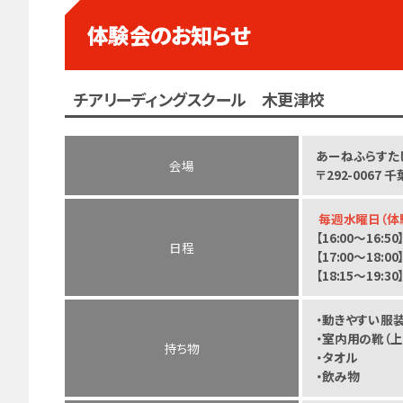
体験会のお知らせ
チアリーディングスクール 木更津校
あーねふらすた
会場
〒292-0067
毎週水
曜日（体験
【16:00～16:
日程
【17:00～18
【18:15～19
・動きやすい服
・室内用の靴（上
持ち物
・タオル
・飲み物