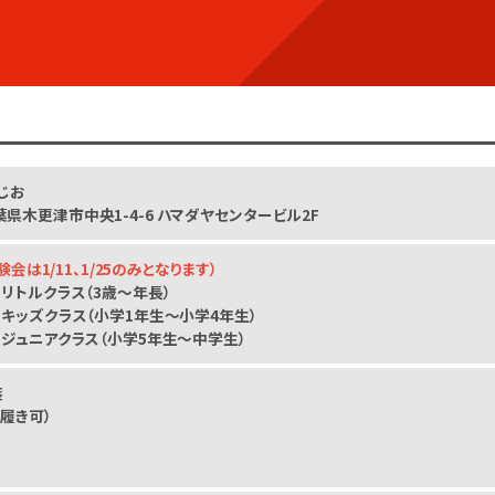
じお
 千葉県木更津市中央1-4-6 ハマダヤセンタービル2F
会は1/11、1/25のみとなります）
50】リトルクラス（3歳～年長）
:00】キッズクラス（小学1年生～小学4年生）
:30】ジュニアクラス（小学5年生～中学生）
装
履き可）