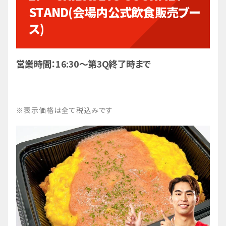
STAND(会場内公式飲食販売ブー
ス)
営業時間：16:30～第3Q終了時まで
原選手の大好物の牛タンを盛り込んだ、肉感たっ
ぷり満足のロコモコ丼！ウホって思うなら一度、
食べてみて！！
※表示価格は全て税込みです
原修太「ハラーニの肉づくしロコモコ」
1,300円