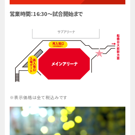
【New!】
塩キャラメルいも(茨城戦限定メニュ
ー)
営業時間：16:30～試合開始まで
700円
相性ばっちりのベーコンと玉子を入れたおにぎり
です！
食べやすいおにぎらず風にしてみましたので、お
子さまにもおすすめの一品になっております。
西村文男「ごちそうふみおにぎり」
800円
※表示価格は全て税込みです