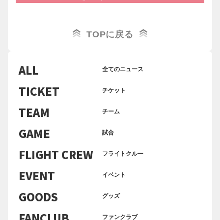
確認ください。
A：
お客さま都合となる返品、キャンセルはご対応出
TOPに戻る
来かねます。
商品間違い、レジ間違いが発生した場合のみ、商
品をお買い上げいただいた店舗にて、ご購入日当
ALL
全てのニュース
日の営業時間内のみ対応をさせていただきます。
レシートがない場合は対応ができない場合がござ
TICKET
チケット
いますので、ご注意ください。
Delivery Party
ガーリックビーフ 1,000円
TEAM
チーム
当店特製の「ガーリックビーフ」はおすすめの逸
GAME
試合
品！肉の旨味がギュッと詰まったビーフに、ガー
リックのパンチが加わり、やみつきになる美味し
FLIGHT CREW
フライトクルー
さ！ガツンと食べて、元気を満たしてください！
EVENT
イベント
主なメニュー：ガーリックビーフ
利用可能な支払い方法：現金・クレジットカー
GOODS
グッズ
ド・QR決済各種
FANCLUB
ファンクラブ