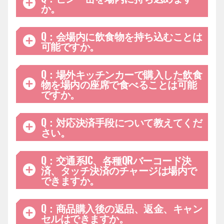
＜対象＞
か。
＜KITCHEN CAR STAND(場外キッチンカー)＞
CHIBAJETS GOURMET STAND(会場内千葉ジェ
16:30～試合開始まで
キッチンカーニバル
ッツ公式飲食販売ブース)
A：アリーナ内へのビン・缶の持ち込みは禁止で
Q：会場内に飲食物を持ち込むことは
へきなん焼きそば 700円
す。
可能ですか。
＜対象外＞
愛知県碧南市ご当地グルメ『へきなん焼きそば』
・会場外飲食販売ブース
と、第3回ヤキソバトル優勝の大磯屋焼きそばの
A：
・KITCHEN CAR STAND
Q：場外キッチンカーで購入した飲食
キッチンカーです。選べる3種の焼きそばと水炊
飲食の持ち込みは可能ですが、場内へのアルコー
物を場内の座席で食べることは可能
きからあげのコラボをお楽しみくださいませ！
ル飲料の持ち込みは禁止です。
ですか。
ただし、場外東門キッチンカーで購入したアルコ
選手デザインのスーベニアカップが新登場！
主なメニュー：焼きそば、から揚げ
ール飲料のみ場内にお持ち込みいただけます。
全部で3デザインあるので、お好きなデザインを
A：
Q：対応決済手段について教えてくだ
利用可能な支払い方法：現金・PayPay
どうぞ！
可能です。
さい。
選手デザインA
会場内のご自身のお座席でお召し上がりいただけ
渡邊、田代、西村、マーカス、ホグ
ます。
A：
Q：交通系IC、各種QRバーコード決
選手デザインB
＜CHIBAJETS GOURMET STAND＞
済、タッチ決済のチャージは場内で
富樫、二上、菅野、荒尾、ムーニー
完全キャッシュレス（対応決済方法一覧は
できますか。
こちら
選手デザインC
）
金近、小川、原、クリス、オウ
A：場内にはチャージ機がありませんので、事前
Q：商品購入後の返品、返金、キャン
＜KITCHEN CAR STAND＞
選手デザインスーベニアカップ付きドリンク各種
にチャージの上ご来場ください。
セルはできますか。
店舗ごとに決済手段が異なります。各店舗にてご
850円～1,300円