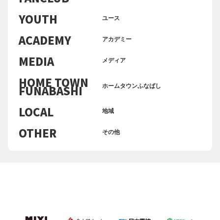
YOUTH
ユース
ACADEMY
アカデミー
MEDIA
メディア
HOME TOWN
FUNABASHI
ホームタウンふなばし
LOCAL
地域
OTHER
その他
TG Tacos
オキナワスタイルタコス3p 900円
生地から手作りこだわりタコス！本格オキナワス