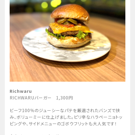
選手デザインのスーベニアカップが新登場！
全部で3デザインあるので、お好きなデザインを
どうぞ！
選手デザインA
渡邊、田代、西村、マーカス、ホグ
とがしゆうきくん（5）熱望で商品化！！いちご
選手デザインB
を串に刺し、飴でコーティングした「美味さと可
富樫、二上、菅野、荒尾、ムーニー
愛らしさ」を兼ね備えた、富樫選手イチオシデザ
選手デザインC
ート。
金近、小川、原、クリス、オウ
富樫勇樹「とがベリーあめ」
選手デザインスーベニアカップ付きドリンク各種
500円
850円～1,300円
Richwaru
RICHWARUバーガー 1,300円
ビーフ100％のジューシーなパテを厳選されたバンズで挟
み、ボリューミーに仕上げました。ピリ辛なハラペーニョトッ
ピングや、サイドメニューのゴボウフリットも大人気です！