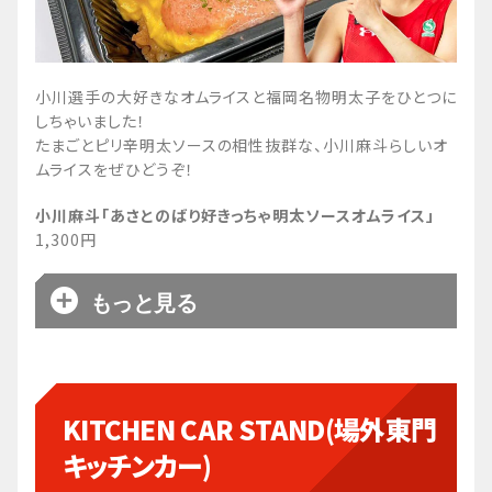
小川選手の大好きなオムライスと福岡名物明太子をひとつに
しちゃいました！
たまごとピリ辛明太ソースの相性抜群な、小川麻斗らしいオ
二上選手出身地の福井のソースかつ丼を再現しま
ムライスをぜひどうぞ！
した。
薄めのカツとソースが絶妙に合う福井のソウルフ
小川麻斗「あさとのばり好きっちゃ明太ソースオムライス」
ードをぜひご賞味ください！
1,300円
二上耀「ひかるんソースかつ丼」
1,300円
もっと見る
茨城県産のさつまいもを、塩キャラメルでコーテ
KITCHEN CAR STAND(場外東門
ィングしました！デザートにもおつまみにもぴっ
キッチンカー)
たりです。