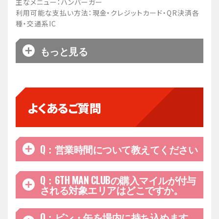
主なメニュー：ハンバーガー
利用可能な支払い方法：現金・クレジットカード・QR決済各
種・交通系IC
もっと見る
渡邊選手の出身地である香川県に隣接している瀬
戸内産レモンピール入りの塩レモンサワーとソー
ダをご用意しました！爽やかな酸味と香りをぜひ
ご賞味ください！
渡邊雄太「ナビのふるさと瀬戸内塩レモンサワー/
よくあるご質問
ソーダ」
800円/700円
Q：営業時間について教えてください
A：
Q：6TH MAN CLUBの購入マイルが付与
＜CHIBAJETS GOURMET STAND(会場内公式飲
される対象エリアはどこですか。
食販売ブース)＞
16:30～3Q終了まで
A：
Q：ビン・缶を場内に持ち込めます