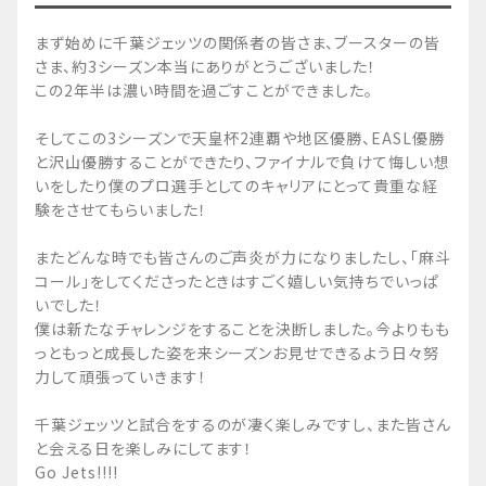
まず始めに千葉ジェッツの関係者の皆さま、ブースターの皆
さま、約3シーズン本当にありがとうございました！
この2年半は濃い時間を過ごすことができました。
そしてこの3シーズンで天皇杯2連覇や地区優勝、EASL優勝
と沢山優勝することができたり、ファイナルで負けて悔しい想
いをしたり僕のプロ選手としてのキャリアにとって貴重な経
験をさせてもらいました！
またどんな時でも皆さんのご声炎が力になりましたし、「麻斗
コール」をしてくださったときはすごく嬉しい気持ちでいっぱ
いでした！
僕は新たなチャレンジをすることを決断しました。今よりもも
っともっと成長した姿を来シーズンお見せできるよう日々努
力して頑張っていきます！
千葉ジェッツと試合をするのが凄く楽しみですし、また皆さん
と会える日を楽しみにしてます！
Go Jets!!!!