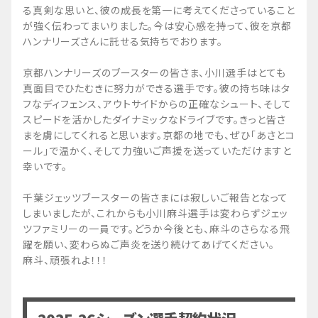
る真剣な思いと、彼の成長を第一に考えてくださっていること
が強く伝わってまいりました。今は安心感を持って、彼を京都
ハンナリーズさんに託せる気持ちでおります。
京都ハンナリーズのブースターの皆さま、小川選手はとても
真面目でひたむきに努力ができる選手です。彼の持ち味はタ
フなディフェンス、アウトサイドからの正確なシュート、そして
スピードを活かしたダイナミックなドライブです。きっと皆さ
まを虜にしてくれると思います。京都の地でも、ぜひ「あさとコ
ール」で温かく、そして力強いご声援を送っていただけますと
幸いです。
千葉ジェッツブースターの皆さまには寂しいご報告となって
しまいましたが、これからも小川麻斗選手は変わらずジェッ
ツファミリーの一員です。どうか今後とも、麻斗のさらなる飛
躍を願い、変わらぬご声炎を送り続けてあげてください。
麻斗、頑張れよ！！！