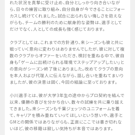
れた状況を真摯に受け止め、自分としっかり向き合いなが
ら、日々の練習に取り組み、自分自身が今できることにフォー
カスし続けてくれました。試合に出られない悔しさを抱えな
がらも、チームの勝利のために献身的な姿勢は、選手として
だけでなく、人としての成長も強く感じております。
クラブとしては、これまでの方針通り、来シーズンも彼と共に
戦っていく意向に変わりはありませんでしたが、彼に対して複
数のクラブからオファーをいただき、検討を重ねる中で、彼自
身も「ゲームに出続けられる環境でステップアップしたい」と
の意向がシーズン終了後にありました。改めてクラブの意向
を本人および代理人に伝えながら、話し合いを重ねてまいり
ましたが、彼の決意は固く、今回の結論に至っております。
小川選手とは、彼が大学3年生の途中からプロ契約を結んで
以来、優勝の喜びを分かち合い、数々の試練を共に乗り越え
てきました。来シーズンも千葉ジェッツのユニフォームを着
て、キャリアを積み重ねていってほしいという想いや、選手と
GMとの関係ではありながらも、正直にここでは書き切れな
いほど、彼の移籍は寂しい気持ちが本音ではあります。