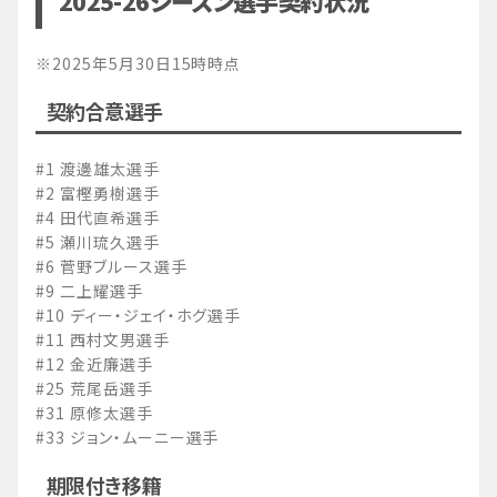
2025-26シーズン選手契約状況
※2025年5月30日15時時点
契約合意選手
#1 渡邊雄太選手
#2 富樫勇樹選手
#4 田代直希選手
#5 瀬川琉久選手
#6 菅野ブルース選手
#9 二上耀選手
#10 ディー・ジェイ・ホグ選手
#11 西村文男選手
#12 金近廉選手
#25 荒尾岳選手
#31 原修太選手
#33 ジョン・ムーニー選手
期限付き移籍