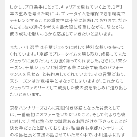
しかし、プロ選手にとって、キャリアを重ねていく上で、1年1
年の重みを考えた時には、プレータイムを確保できる環境で
チャレンジすることの重要性は十分に理解しております。だか
らこそ、彼の選択や考えを最大限に尊重しながら、陰ながら
彼の成功を願い、心から応援していきたいと思います。
また、小川選手は千葉ジェッツに対して特別な想いを持って
くれています。「京都でプレータイムを勝ち取り、成長してまた
ジェッツに戻りたい」と力強く語ってくれました。さらに、「来シ
ーズン、千葉ジェッツと対戦する際には必ず最高のパフォー
マンスを見せる」とも約束してくれています。その言葉どおり、
来シーズンは対戦相手とはなってしまいますが、これからも
ジェッツファミリーとして成長した彼の姿を楽しみに送り出し
たいと思います。
京都ハンナリーズさんに期限付き移籍となった背景として
は、一番最初にオファーをいただいたこと、そして何よりも彼
に対して非常に熱心かつ誠意あるお声がけを下さったことが
決め手だったと聞いております。私自身も京都ハンナリーズ
の松島社長と直接お話させていただく中で、小川選手に対す