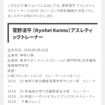
このたび千葉ジェッツふなばしでは、菅野凌平 アスレティッ
クトレーナーと2025-26シーズンの契約継続が決定いたし
ましたのでお知らせいたします。
菅野凌平 （Ryohei Kanno）アスレティ
ックトレーナー
生年月日：1996年9月16日
出身地：神奈川県
出身校：東京スポーツ・レクリエーション専門学校/日本鍼灸
理療専門学校
経歴：
川崎フロンターレU-15 トレーナー〈インターン〉
2016‐20 神奈川県立鎌倉高等学校サッカー部 トレーナ
ー
2019‐20 早稲田大学ア式蹴球部女子部 トレーナー
2020‐24 秋田ノーザンハピネッツ アシスタントトレーナー
2024‐ 千葉ジェッツ