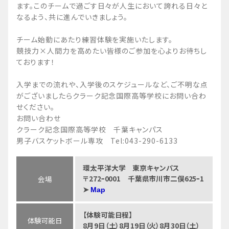
ます。このチームで過ごす日々が人生において誇れる日々と
なるよう、共に進んでいきましょう。
チーム始動にあたり練習体験を実施いたします。
競技力×人間力を高めたい皆様のご参加を心よりお待ちし
ております！
入学までの流れや、入学後のスケジュールなど、ご不明な点
がございましたらクラーク記念国際高等学校にお問い合わ
せください。
お問い合わせ
クラーク記念国際高等学校 千葉キャンパス
男子バスケットボール専攻 Tel:043-290-6133
環太平洋大学 東京キャンパス
〒272ｰ0001 千葉県市川市二俣625ｰ1
会場
➤
Map
【体験可能日程】
体験可能日
8月9日（土）8月19日（火）8月30日（土）