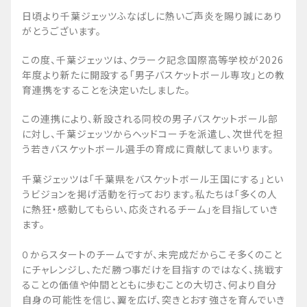
日頃より千葉ジェッツふなばしに熱いご声炎を賜り誠にあり
がとうございます。
この度、千葉ジェッツは、クラーク記念国際高等学校が2026
年度より新たに開設する「男子バスケットボール専攻」との教
育連携をすることを決定いたしました。
この連携により、新設される同校の男子バスケットボール部
に対し、千葉ジェッツからヘッドコーチを派遣し、次世代を担
う若きバスケットボール選手の育成に貢献してまいります。
千葉ジェッツは「千葉県をバスケットボール王国にする」とい
うビジョンを掲げ活動を行っております。私たちは「多くの人
に熱狂・感動してもらい、応炎されるチーム」を目指していき
ます。
０からスタートのチームですが、未完成だからこそ多くのこと
にチャレンジし、ただ勝つ事だけを目指すのではなく、挑戦す
ることの価値や仲間とともに歩むことの大切さ、何より自分
自身の可能性を信じ、翼を広げ、突きとおす強さを育んでいき