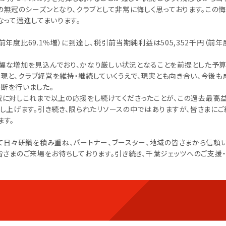
の無冠のシーズンとなり、クラブとして非常に悔しく思っております。この
となって邁進してまいります。
前年度比69.1％増）に到達し、税引前当期純利益は505,352千円（前年
幅な増加を見込んでおり、かなり厳しい状況となることを前提とした予
実現と、クラブ経営を維持・継続していくうえで、現実とも向き合い、今後も
断を行いました。
戦に対しこれまで以上の応援をし続けてくださったことが、この過去最高
し上げます。引き続き、限られたリソースの中ではありますが、皆さまに
ます。
て日々研鑽を積み重ね、パートナー、ブースター、地域の皆さまから信頼
より皆さまのご来場をお待ちしております。引き続き、千葉ジェッツへのご支援