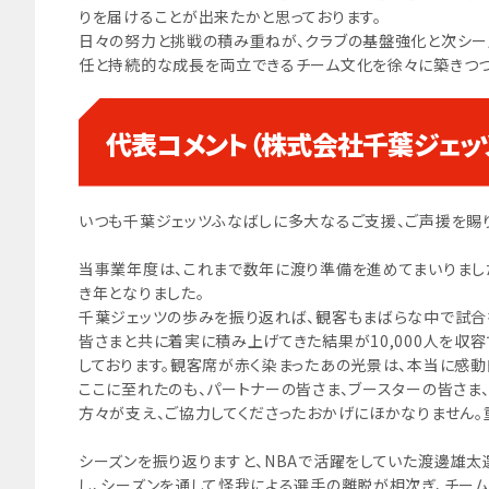
りを届けることが出来たかと思っております。
日々の努力と挑戦の積み重ねが、クラブの基盤強化と次シー
任と持続的な成長を両立できるチーム文化を徐々に築きつつ
代表コメント（株式会社千葉ジェッ
いつも千葉ジェッツふなばしに多大なるご支援、ご声援を賜
当事業年度は、これまで数年に渡り準備を進めてまいりまし
き年となりました。
千葉ジェッツの歩みを振り返れば、観客もまばらな中で試合を
皆さまと共に着実に積み上げてきた結果が10,000人を収容でき
しております。観客席が赤く染まったあの光景は、本当に感動
ここに至れたのも、パートナーの皆さま、ブースターの皆さま
方々が支え、ご協力してくださったおかげにほかなりません。
シーズンを振り返りますと、NBAで活躍をしていた渡邊雄太
し、シーズンを通して怪我による選手の離脱が相次ぎ、チー