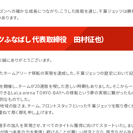
ズンへの確かな成長につながり、こうした挑戦を通じ、千葉ジェッツは勝
あります。
ツふなばし 代表取締役 田村征也）
り誠にありがとうございます。
たホームアリーナ移転の実現を達成した、千葉ジェッツの歴史において
開催し、チームが20連敗を喫した苦しい時期もありました。そこから一
るLaLa arena TOKYO-BAYへの移転という夢の実現に繋がった
的なものでした。
、地域の皆さま、チーム、フロントスタッフといった千葉ジェッツを取り巻く
重ねて厚く御礼申し上げます。
選手の加入を実現させ、すべてのタイトル獲得に向けてスタートいたしま
ムが持つ本来の力を発揮し続けることが難しい状況となり、残念ながら当