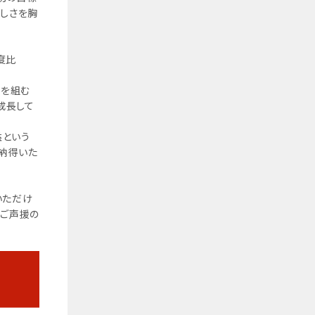
悔しさを胸
度比
算を組む
成長して
益という
ご納得いた
いただけ
・ご声援の