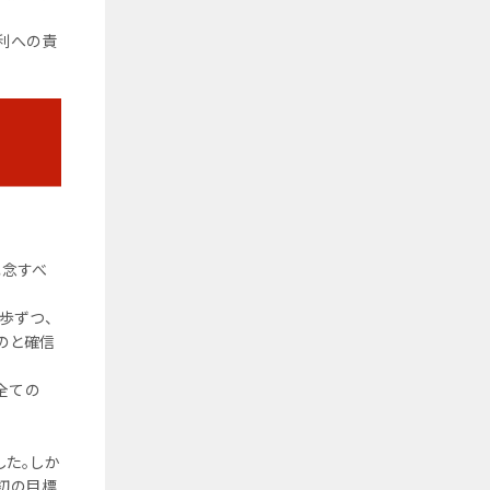
利への責
記念すべ
歩ずつ、
ものと確信
全ての
した。しか
初の目標