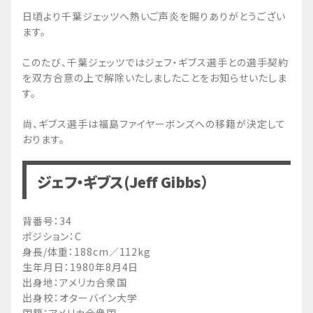
日頃より千葉ジェッツへ熱いご声炎を賜りありがとうござい
ます。
このたび、千葉ジェッツではジェフ・ギブス選手との選手契約
を双方合意の上で解除いたしましたことをお知らせいたしま
す。
尚、ギブス選手は福島ファイヤーボンズへの移籍が決定して
おります。
ジェフ・ギブス(Jeff Gibbs）
背番号：34
ポジション：C
身長/体重：188cm／112kg
生年月日：1980年8月4日
出身地：アメリカ合衆国
出身校：オターバイン大学