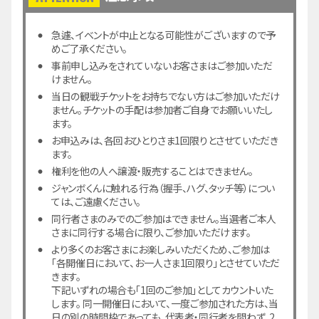
むつみ商会ジャンボくんプレイランド横
急遽、イベントが中止となる可能性がございますので予
※参加時に観戦チケットの確認をさせて
めご了承ください。
いただきますのでご用意ください。
事前申し込みをされていないお客さまはご参加いただ
※イベント後は改めて入場列よりご入場く
けません。
ださい。
当日の観戦チケットをお持ちでない方はご参加いただけ
ません。チケットの手配は参加者ご自身でお願いいたし
ます。
お申込みは、各回おひとりさま1回限りとさせていただき
実施場所
ます。
権利を他の人へ譲渡・販売することはできません。
ジャンボくんに触れる行為（握手、ハグ、タッチ等）につい
ては、ご遠慮ください。
同行者さまのみでのご参加はできません。当選者ご本人
さまに同行する場合に限り、ご参加いただけます。
より多くのお客さまにお楽しみいただくため、ご参加は
「各開催日において、お一人さま1回限り」とさせていただ
きます。
下記いずれの場合も「1回のご参加」としてカウントいた
します。 同一開催日において、一度ご参加された方は、当
5月3日の
お申込み
日の別の時間枠であっても、代表者・同行者を問わず、2