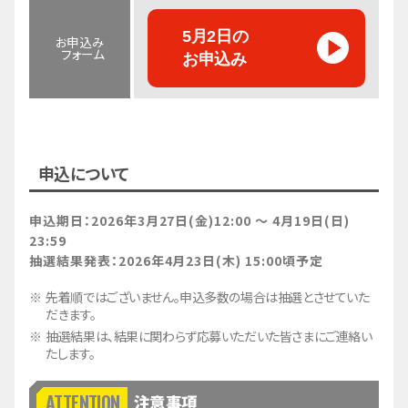
5月2日の
お申込み
フォーム
お申込み
開催日時
5月3日(日) 10:15～10:45
申込について
参加メンバー
ジャンボくん
申込期日：2026年3月27日(金)12:00 ～ 4月19日(日)
23:59
各日35組
抽選結果発表：2026年4月23日(木) 15:00頃予定
※1組につき4名までご参加いただけます。
定員
※ご家族でご参加の方のみ5名以上での
先着順ではございません。申込多数の場合は抽選とさせていた
対応をさせていただきます。
だきます。
抽選結果は、結果に関わらず応募いただいた皆さまにご連絡い
2階デッキ北西側扉前
たします。
※開場前のイベント開催となりますので、
集合場所
1階正面の階段を上がって2階デッキを右
注意事項
手にお進みください。