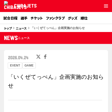
CHIBAJETS
試合日程
選手
チケット
ファンクラブ
グッズ
順位
トップ
ニュース
keyboard_arrow_right
keyboard_arrow_right
「いくぜてっぺん」企画実施のお知らせ
NEWS
ニュース
2026.04.24
EVENT
GAME
「いくぜてっぺん」企画実施のお知ら
せ