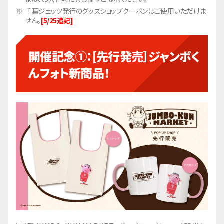
千葉ジェッツ発行のグッズショップクーポンはご使用いただけま
せん。
[5/25追記]
開催記念①：[先行発売］ジャンボく
んフォト新商品！