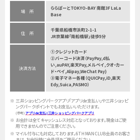
ららぽーとTOKYO-BAY 南館3F LaLa
場 所
Base
千葉県船橋市浜町2-1-1
住 所
JR京葉線「南船橋駅」徒歩5分
①クレジットカード
②バーコード決済（PayPay,d払
い,auPAY,楽天Pay,メルペイ,クオ・カー
決済方法
ド・ペイ,Alipay,WeChat Pay)
③電子マネー各種（QUICPay,iD,楽天
Edy,Suica,PASMO）
三井ショッピングパークアプリ「アプリde支払い」や三井ショッピ
ングパークポイントでもお支払いいただけます。
(参考)
アプリde支払 | 三井ショッピングパークアプリ
お会計は全てキャッシュレス対応となっております。現金はご使
用できませんのでご注意ください。
マイル付与にも対応しております。6TH MAN CLUB会員のお客さ
まは、お会計時に会員証をご提示ください。