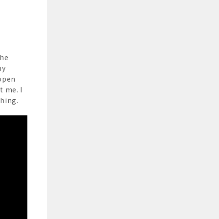
the
my
 open
t me. I
thing.