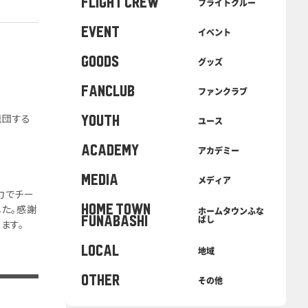
FLIGHT CREW
フライトクルー
EVENT
イベント
GOODS
グッズ
FANCLUB
ファンクラブ
退団する
YOUTH
ユース
ACADEMY
アカデミー
MEDIA
メディア
力でチー
た。感謝
HOME TOWN
ホームタウンふな
ばし
FUNABASHI
ます。
LOCAL
地域
OTHER
その他