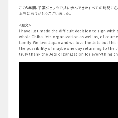
この5年間、千葉ジェッツで共に歩んできたすべての時間に心
本当にありがとうございました。
<原文>
I have just made the difficult decision to sign with 
whole Chiba Jets organization as well as, of course,
family. We love Japan and we love the Jets but this 
the possibility of maybe one day returning to the J
truly thank the Jets organization for everything th