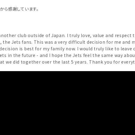
から感謝しています。
another club outside of Japan. I truly love, value and respect 
 the Jets fans. This was a very difficult decision for me and 
decision is best for my family now. I would truly like to leave
ets in the future - and I hope the Jets feel the same way abou
at we did together over the last 5 years. Thank you for every