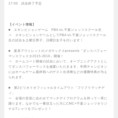
17:00 試合終了予定
【イベント情報】
■ エキシビションゲーム PBA vs.千葉ジェッツスクール生
⇒ エキシビションゲームとしてPBA vs.千葉ジェッツスクール
生の試合を土曜日男子、日曜日女子を行います！
■ 家具アウトレットのメガマックスpresents「ダンスパフォー
マンスフェスタ2015-2016」開催！
⇒ ホームコート開催の試合において、オープニングアクトとし
てダンスパフォーマンスを披露いただき
ます。年間チャンピオン
にはホームゲーム最終戦へのゲスト出演権などの優勝特典が与え
られます。
■ 第2ピリオドオフィシャルタイムアウト「フリフリマッチデ
ィ」
⇒ 会場の音楽に合わせてマッチデイプログラムを持って一斉に
踊ります。なかでも一番目立った方にCMC×千葉ジェッツオリジ
ナルTシャツをプレゼント！