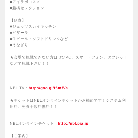
■アイラボコスメ
■船橋セレクション
【飲食】
■ジェッツスカイキッチン
■ピザーラ
■生ビール・ソフトドリンクなど
■うなぎり
★会場で観戦できない方はぜひPC、スマートフォン、タブレット
などで観戦下さい！！
NBL.TV：
http://goo.gl/f5mfVa
★チケットはNBLオンラインチケットがお勧めです！システム利
用料、発券手数料無料！！
NBLオンラインチケット：
http://nbl.pia.jp
【ご案内】