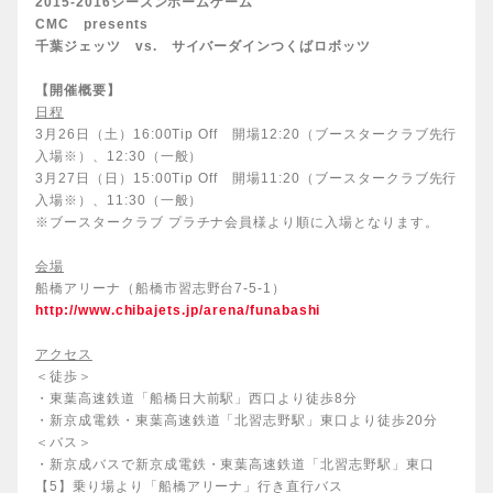
2015-2016シーズンホームゲーム
CMC
presents
千葉ジェッツ vs. サイバーダインつくばロボッツ
【開催概要】
日程
3月26日（土）16:00Tip Off 開場12:20（ブースタークラブ先行
入場※）、12:30（一般）
3月27日（日）15:00Tip Off 開場11:20（ブースタークラブ先行
入場※）、11:30（一般）
※ブースタークラブ プラチナ会員様より順に入場となります。
会場
船橋アリーナ（船橋市習志野台7-5-1）
http://www.chibajets.jp/arena/funabashi
アクセス
＜徒歩＞
・東葉高速鉄道「船橋日大前駅」西口より徒歩8分
・新京成電鉄・東葉高速鉄道「北習志野駅」東口より徒歩20分
＜バス＞
・新京成バスで新京成電鉄・東葉高速鉄道「北習志野駅」東口
【5】乗り場より「船橋アリーナ」行き直行バス