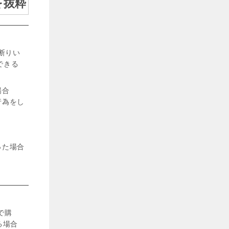
を抜粋
断りい
できる
場合
行為をし
った場合
で購
る場合