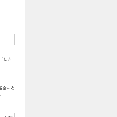
「転売
返金を依
。