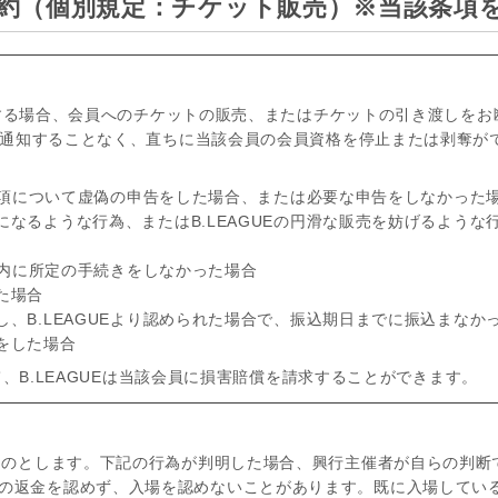
約（個別規定：チケット販売）
※当該条項
に該当する場合、会員へのチケットの販売、またはチケットの引き渡しをお
前に通知することなく、直ちに当該会員の会員資格を停止または剥奪が
る事項について虚偽の申告をした場合、または必要な申告をしなかった
なるような行為、またはB.LEAGUEの円滑な販売を妨げるような
期限内に所定の手続きをしなかった場合
た場合
、B.LEAGUEより認められた場合で、振込期日までに振込まなか
をした場合
いて、B.LEAGUEは当該会員に損害賠償を請求することができます。
いものとします。下記の行為が判明した場合、興行主催者が自らの判断
の返金を認めず、入場を認めないことがあります。既に入場してい