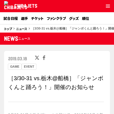
CHIBAJETS
試合日程
選手
チケット
ファンクラブ
グッズ
順位
トップ
ニュース
keyboard_arrow_right
keyboard_arrow_right
［3/30-31 vs.栃木@船橋］「ジャンボくんと踊ろう！」
NEWS
ニュース
2019.03.18
GAME
EVENT
［3/30-31 vs.栃木@船橋］「ジャンボ
くんと踊ろう！」開催のお知らせ