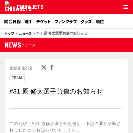
CHIBAJETS
試合日程
選手
チケット
ファンクラブ
グッズ
順位
トップ
ニュース
keyboard_arrow_right
keyboard_arrow_right
#31 原 修太選手負傷のお知らせ
NEWS
ニュース
2020.02.12
TEAM
#31 原 修太選手負傷のお知らせ
このたび、#31 原修太選手が負傷し、下記の通り診断さ
れましたのでお知らせいたします。