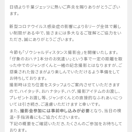
日頃より千葉ジェッツに熱いご声炎を賜りありがとうござい
ます。
新型コロナウイルス感染症の影響によりBリーグ全体で厳し
い制限がある中で、皆さまには多大なるご理解とご協力をい
ただき、誠にありがとうございます。
今節も「ゾウシャルディスタンス撮影会」を開催いたします。
「仔象のおハナ1本分のお気遣い」という事で一定の距離を取
った中でのジャンボくんと一緒の記念撮影とはなりますが、ご
搭乗された皆さまがより楽しんでいただけるよう準備をして
お待ちしております。
撮影時は立ち位置をスタッフよりご案内させていただきます
ので、ハイタッチ、おハナタッチ、ハグ、撮影アイテムのお渡し、
プレゼントお渡し等、ジャンボくんとの直接的なふれあいにつ
いては引き続き、ご遠慮いただけますと幸いです。
また、
撮影会参加には事前申し込みが必要
となり、当日の検
温・手指消毒にもご協力くださいませ。
下記の概要をご確認いただき、たくさんのご参加をお待ちして
おります。