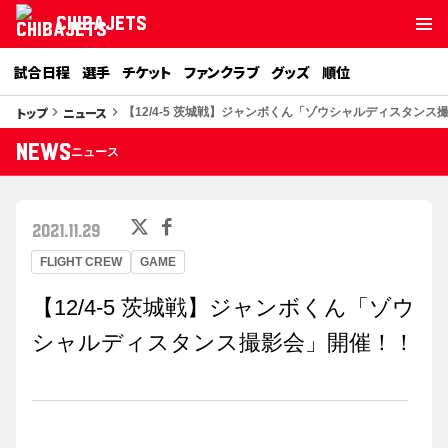
CHIBAJETS
試合日程
選手
チケット
ファンクラブ
グッズ
順位
トップ
ニュース
keyboard_arrow_right
keyboard_arrow_right
【12/4-5 茨城戦】ジャンボくん「ゾウシャルディスタンス
NEWS
ニュース
2021.11.29
FLIGHT CREW
GAME
【12/4-5 茨城戦】ジャンボくん「ゾウ
シャルディスタンス撮影会」開催！！