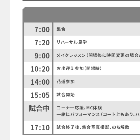
7:00
集合
7:20
リハーサル見学
9:00
メイクレッスン（開場後に時間変更の場合
10:20
お出迎え参加（開場時）
14:00
花道参加
15:05
試合開始
試合中
コーナー応援、MC体験
一緒にパフォーマンス（コート上もあり、ハ
17:10
試合終了後、集合写真撮影、のち解散