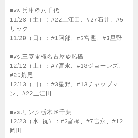
■vs.兵庫＠八千代
11/28（土）：#22上江田、#27石井、#5
リック
11/29（日）：#1阿部、#2富樫、#3星野
■vs.三菱電機名古屋＠船橋
12/12（土）：#7宮永、#18ジョーンズ、
#25荒尾
12/13（日）：#3星野、#13チャップマ
ン、#22上江田
■vs.リンク栃木＠千葉
12/23（水･祝）：#2富樫、#7宮永、#12
岡田