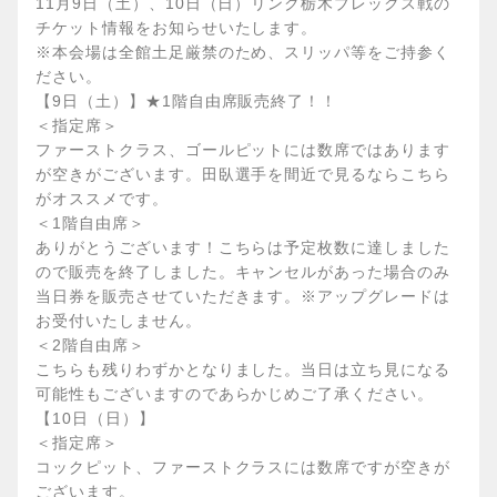
11月9日（土）、10日（日）リンク栃木ブレックス戦の
チケット情報をお知らせいたします。
※本会場は全館土足厳禁のため、スリッパ等をご持参く
ださい。
【9日（土）】★1階自由席販売終了！！
＜指定席＞
ファーストクラス、ゴールピットには数席ではあります
が空きがございます。田臥選手を間近で見るならこちら
がオススメです。
＜1階自由席＞
ありがとうございます！こちらは予定枚数に達しました
ので販売を終了しました。キャンセルがあった場合のみ
当日券を販売させていただきます。※アップグレードは
お受付いたしません。
＜2階自由席＞
こちらも残りわずかとなりました。当日は立ち見になる
可能性もございますのであらかじめご了承ください。
【10日（日）】
＜指定席＞
コックピット、ファーストクラスには数席ですが空きが
ございます。