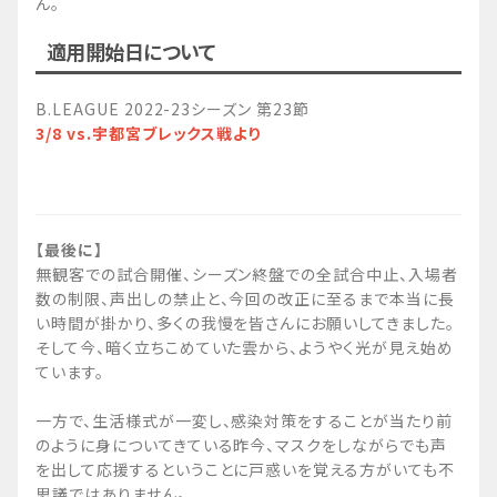
ん。
適用開始日について
B.LEAGUE 2022-23シーズン 第23節
3/8 vs.宇都宮ブレックス戦より
【最後に】
無観客での試合開催、シーズン終盤での全試合中止、入場者
数の制限、声出しの禁止と、今回の改正に至るまで本当に長
い時間が掛かり、多くの我慢を皆さんにお願いしてきました。
そして今、暗く立ちこめていた雲から、ようやく光が見え始め
ています。
一方で、生活様式が一変し、感染対策をすることが当たり前
のように身についてきている昨今、マスクをしながらでも声
を出して応援するということに戸惑いを覚える方がいても不
思議ではありません。