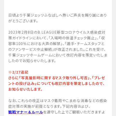
日頃より千葉ジェッツふなばしへ熱いご声炎を賜り誠にあり
がとうございます。
2023年2月8日のB.LEAGUE新型コロナウイルス感染症対
策ガイドラインにおいて、「入場時の体温チェック廃止」、「収
容率100％における大声の解禁」、「選手・チームスタッフと
のファンサービス中止継続」が改正されました。これを受け、
千葉ジェッツホームゲームにおいて改訂内容を策定いたしま
したのでお知らせいたします。
※2/27追記
さらに「写真撮影時に関するマスク取り外し可否」、「プレゼ
ントの投げ込み」についても改訂内容を策定しましたので、
お知らせいたします。
なお、これらの改正はマスク着用やこまめな消毒などの感染
症対策の実施が前提となります。下記内容および、
を遵守した上でご観戦いただきますよ
観戦マナー＆ルール