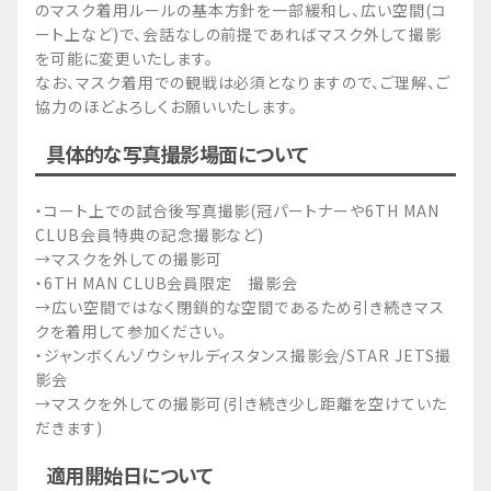
のマスク着用ルールの基本方針を一部緩和し、広い空間(コ
ート上など)で、会話なしの前提であればマスク外して撮影
を可能に変更いたします。
なお、マスク着用での観戦は必須となりますので、ご理解、ご
協力のほどよろしくお願いいたします。
具体的な写真撮影場面について
・コート上での試合後写真撮影(冠パートナーや6TH MAN
CLUB会員特典の記念撮影など)
→マスクを外しての撮影可
・6TH MAN CLUB会員限定 撮影会
→広い空間ではなく閉鎖的な空間であるため引き続きマス
クを着用して参加ください。
・ジャンボくんゾウシャルディスタンス撮影会/STAR JETS撮
影会
→マスクを外しての撮影可(引き続き少し距離を空けていた
だきます)
適用開始日について